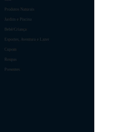
Produtos Naturais
Jardim e Piscina
Bebê/Criança
Esportes, Aventura e Lazer
Cupom
Roupas
Presentes