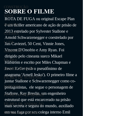
CONSTRUÇÃO
SOBRE O FILME
INDIE
ROTA DE FUGA ou original Escape Plan 
SWITCH
é um thriller americano de ação de prisão de 
2013 estrelado por Sylvester Stallone e 
GUERRA
Arnold Schwarzenegger e coestrelado por 
LUTA
Jim Caviezel, 50 Cent, Vinnie Jones, 
Vincent D'Onofrio e Amy Ryan. Foi 
GRATUITO
dirigido pelo cineasta sueco Mikael 
FILMES
Håfström e escrito por Miles Chapman e 
Jason Keller (sob o pseudônimo de 
FILMES DE AÇÃO
anagrama 'Arnell Jesko'). O primeiro filme a 
FILMES DE SUSPENSE
juntar Stallone e Schwarzenegger como co-
FURTIVO
protagonistas,  ele segue o personagem de 
Stallone, Ray Breslin, um engenheiro 
FILMES SUPER HERÓIS
estrutural que está encarcerado na prisão 
FILMES DE ANIMAÇÃO
mais secreta e segura do mundo, auxiliado 
em sua fuga por seu colega interno Emil 
FILMES DE TERROR