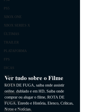
PS5
XBOX ONE
XBOX SERIES X
ÚLTIMAS
TRAILER
PLATAFORMA
FPS
DICAS
Ver tudo sobre o Filme
TIRO
LGBTQ+
ROTA DE FUGA
, saiba onde assistir 
online, dublado e em HD,
 Saiba onde 
CORRIDA
comprar ou alugar o filme, ROTA DE 
ESPORTES
FUGA
. 
Enredo e História, Elenco, Críticas, 
Notas e Notícias. 
SOBREVIVÊNCIA