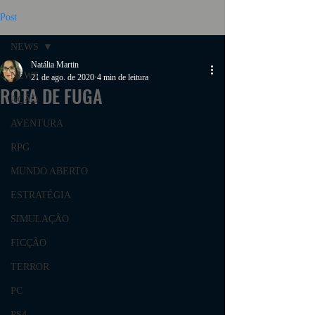
Post
NEWS
Natália Martin
NEWS
21 de ago. de 2020
4 min de leitura
ROTA DE FUGA
AÇÃO
AVENTURA
RPG
MUNDO ABERTO
ESTRATÉGIA
SIMULAÇÃO
FICÇÃO
TERROR
PC
PS4