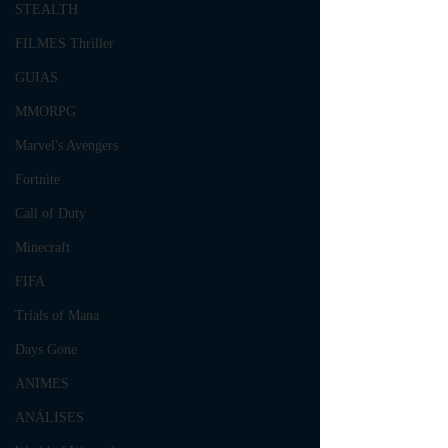
STEALTH
FILMES Thriller
GUIAS
MMORPG
Marvel's Avengers
Fortnite
Call of Duty
Minecraft
FIFA
Trials of Mana
Days Gone
ANIMES
ANÁLISES