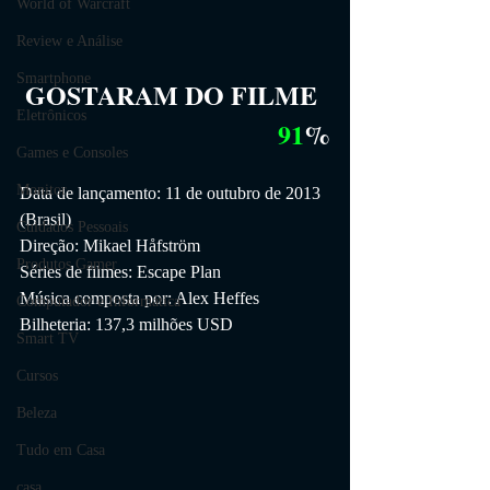
World of Warcraft
Review e Análise
Smartphone
GOSTARAM DO FILME
Eletrônicos
91
%
Games e Consoles
Monitor
Data de lançamento: 11 de outubro de 2013 
(Brasil)
Cuidados Pessoais
Direção: Mikael Håfström
Produtos Gamer
Séries de filmes: Escape Plan
Música composta por: Alex Heffes
Computador e Informática
Bilheteria: 137,3 milhões USD
Smart TV
Cursos
Beleza
Tudo em Casa
casa