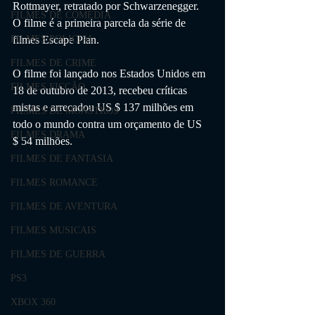
Rottmayer, retratado por Schwarzenegger. 
FILMES DE COMÉDIA
O filme é a primeira parcela da série de 
FILMES POLICIAL
filmes Escape Plan.
FILMES DE CRIME
O filme foi lançado nos Estados Unidos em 
FILMES FICÇÃO
18 de outubro de 2013, recebeu críticas 
mistas e arrecadou US $ 137 milhões em 
FILMES DE MONSTROS
todo o mundo contra um orçamento de US 
FILMES DRAMA
$ 54 milhões.
FILMES DE FANTASIA
FILMES ROMANCE
FILMES DE AVENTURA
FILMES MUSICAIS
FILMES DE GUERRA
PS3
XBOX 360