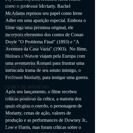
como o professor Moriarty. Rachel 
FILMES DE COMÉDIA
McAdams reprisou seu papel como Irene 
FILMES POLICIAL
Adler em uma aparição especial. Embora o 
FILMES DE CRIME
filme siga uma premissa original, ele 
incorpora elementos dos contos de Conan 
FILMES FICÇÃO
Doyle "O Problema Final" (1893) e "A 
FILMES DE MONSTROS
Aventura da Casa Vazia" (1903).  No filme, 
Holmes e Watson viajam pela Europa com 
FILMES DRAMA
uma aventureira Romani para frustrar uma 
FILMES DE FANTASIA
intrincada trama de seu astuto inimigo, o 
Professor Moriarty, para instigar uma guerra.
FILMES ROMANCE
FILMES DE AVENTURA
Após seu lançamento, o filme recebeu 
FILMES MUSICAIS
críticas positivas da crítica, a maioria dos 
quais elogiou o enredo, o personagem de 
FILMES DE GUERRA
Moriarty, cenas de ação, valores de 
PS3
produção e as performances de Downey Jr., 
Law e Harris, mas foram críticas sobre o 
XBOX 360