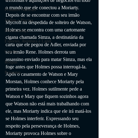
terroristas e aquisições de negócios em todo 
o mundo que ele conectou a Moriarty. 
Produtos Naturais
Depois de se encontrar com seu irmão 
Jardim e Piscina
Mycroft na despedida de solteiro de Watson, 
Holmes se encontra com uma cartomante 
Bebê/Criança
cigana chamada Simza, a destinatária da 
Esportes, Aventura e Lazer
carta que ele pegou de Adler, enviada por 
seu irmão Rene. Holmes derrota um 
Cupom
assassino enviado para matar Simza, mas ela 
Roupas
foge antes que Holmes possa interrogá-la. 
Presentes
Após o casamento de Watson e Mary 
Morstan, Holmes conhece Moriarty pela 
primeira vez. Holmes sutilmente pede a 
Watson e Mary que fiquem sozinhos agora 
que Watson não está mais trabalhando com 
ele, mas Moriarty indica que ele irá matá-los 
se Holmes interferir. Expressando seu 
respeito pela perseverança de Holmes, 
Moriarty provoca Holmes sobre o 