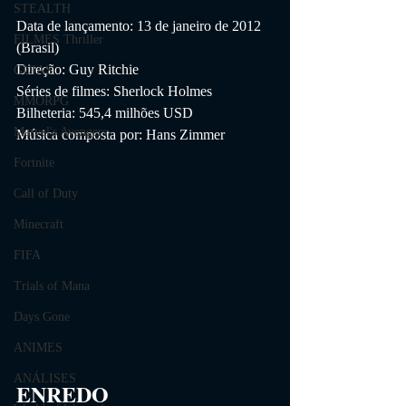
STEALTH
Data de lançamento: 13 de janeiro de 2012 
FILMES Thriller
(Brasil)
Direção: Guy Ritchie
GUIAS
Séries de filmes: Sherlock Holmes
MMORPG
Bilheteria: 545,4 milhões USD
Marvel's Avengers
Música composta por: Hans Zimmer
Fortnite
Call of Duty
Minecraft
FIFA
Trials of Mana
Days Gone
ANIMES
ANÁLISES
ENREDO