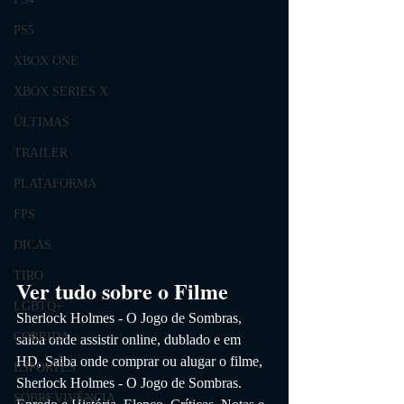
PS5
XBOX ONE
XBOX SERIES X
ÚLTIMAS
TRAILER
PLATAFORMA
FPS
DICAS
TIRO
Ver tudo sobre o Filme
LGBTQ+
Sherlock Holmes - O Jogo de Sombras
, 
CORRIDA
saiba onde assistir online, dublado e em 
HD,
 Saiba onde comprar ou alugar o filme, 
ESPORTES
Sherlock Holmes - O Jogo de Sombras
. 
SOBREVIVÊNCIA