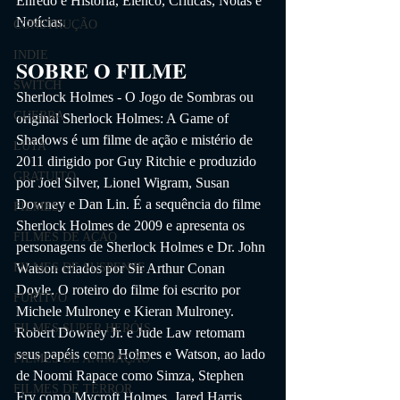
Enredo e História, Elenco, Críticas, Notas e 
Notícias. 
CONSTRUÇÃO
INDIE
SOBRE O FILME
SWITCH
Sherlock Holmes - O Jogo de Sombras ou 
GUERRA
original Sherlock Holmes: A Game of 
Shadows é um filme de ação e mistério de 
LUTA
2011 dirigido por Guy Ritchie e produzido 
GRATUITO
por Joel Silver, Lionel Wigram, Susan 
Downey e Dan Lin. É a sequência do filme 
FILMES
Sherlock Holmes de 2009 e apresenta os 
FILMES DE AÇÃO
personagens de Sherlock Holmes e Dr. John 
Watson criados por Sir Arthur Conan 
FILMES DE SUSPENSE
Doyle. O roteiro do filme foi escrito por 
FURTIVO
Michele Mulroney e Kieran Mulroney. 
FILMES SUPER HERÓIS
Robert Downey Jr. e Jude Law retomam 
seus papéis como Holmes e Watson, ao lado 
FILMES DE ANIMAÇÃO
de Noomi Rapace como Simza, Stephen 
FILMES DE TERROR
Fry como Mycroft Holmes, Jared Harris 