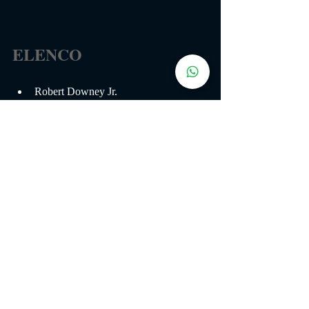
ELENCO
Robert Downey Jr.
Jude Law
Noomi Rapace
Jared Harris
Eddie Marsan
Rachel McAdams
ONDE ASSISTIR