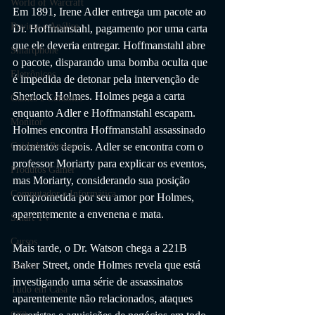
World of Warcraft
Em 1891, Irene Adler entrega um pacote ao 
Review e Análise
Dr. Hoffmanstahl, pagamento por uma carta 
que ele deveria entregar. Hoffmanstahl abre 
Smartphone
o pacote, disparando uma bomba oculta que 
Eletrônicos
é impedida de detonar pela intervenção de 
Sherlock Holmes. Holmes pega a carta 
Games e Consoles
enquanto Adler e Hoffmanstahl escapam. 
Monitor
Holmes encontra Hoffmanstahl assassinado 
momentos depois. Adler se encontra com o 
Cuidados Pessoais
professor Moriarty para explicar os eventos, 
Produtos Gamer
mas Moriarty, considerando sua posição 
Computador e Informática
comprometida por seu amor por Holmes, 
aparentemente a envenena e mata.
Smart TV
Cursos
Mais tarde, o Dr. Watson chega a 221B 
Baker Street, onde Holmes revela que está 
Beleza
investigando uma série de assassinatos 
Tudo em Casa
aparentemente não relacionados, ataques 
casa