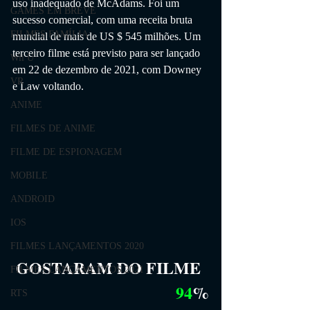
uso inadequado de McAdams. Foi um 
GAMES EM BREVE
sucesso comercial, com uma receita bruta 
FILMES FAMÍLIA
mundial de mais de US $ 545 milhões. Um 
terceiro filme está previsto para ser lançado 
Wii U
em 22 de dezembro de 2021, com Downey 
VR
e Law voltando.
ANIME
FILMES DE ANIME
FILME DE ESPIONAGEM
MOBILE
ANDROID
IOS
FILMES LANÇAMENTOS 2020
GOSTARAM DO FILME
FILMES LANÇAMENTOS 2021
94
%
RTS