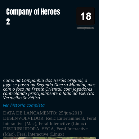
Company of Heroes
2
CLASSIFICAÇÃO INDICATIVA
Como na Companhia dos Heróis original, o
jogo se passa na Segunda Guerra Mundial, mas
com o foco na Frente Oriental, com jogadores
controlando principalmente o lado do Exército
Vermelho Soviético
ver historia completa
DATA DE LANÇAMENTO: 25/jun/2013
DESENVOLVEDOR: Relic Entertainment, Feral
Interactive (Mac), Feral Interactive (Linux)
DISTRIBUIDORA: SEGA, Feral Interactive
(Mac), Feral Interactive (Linux)