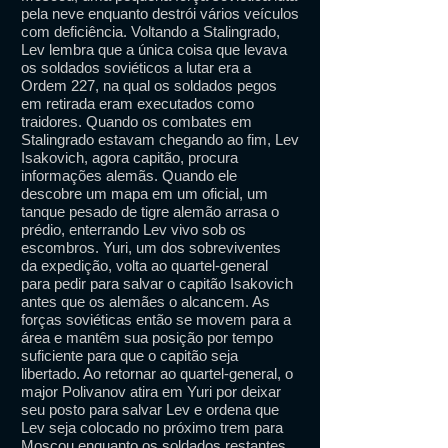
pela neve enquanto destrói vários veículos
com deficiência. Voltando a Stalingrado,
Lev lembra que a única coisa que levava
os soldados soviéticos a lutar era a
Ordem 227, na qual os soldados pegos
em retirada eram executados como
traidores. Quando os combates em
Stalingrado estavam chegando ao fim, Lev
Isakovich, agora capitão, procura
informações alemãs. Quando ele
descobre um mapa em um oficial, um
tanque pesado de tigre alemão arrasa o
prédio, enterrando Lev vivo sob os
escombros. Yuri, um dos sobreviventes
da expedição, volta ao quartel-general
para pedir para salvar o capitão Isakovich
antes que os alemães o alcancem. As
forças soviéticas então se movem para a
área e mantêm sua posição por tempo
suficiente para que o capitão seja
libertado. Ao retornar ao quartel-general, o
major Polivanov atira em Yuri por deixar
seu posto para salvar Lev e ordena que
Lev seja colocado no próximo trem para
Moscou enquanto os soldados restantes