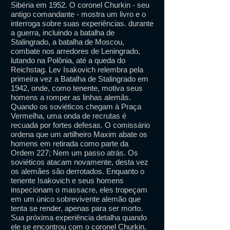
Sibéria em 1952. O coronel Churkin - seu
antigo comandante - mostra um livro e o
interroga sobre suas experiências. durante
a guerra, incluindo a batalha de
Stalingrado, a batalha de Moscou,
combate nos arredores de Leningrado,
lutando na Polônia, até a queda do
Reichstag. Lev Isakovich relembra pela
primeira vez a Batalha de Stalingrado em
1942, onde, como tenente, motiva seus
homens a romper as linhas alemãs.
Quando os soviéticos chegam à Praça
Vermelha, uma onda de recrutas é
recuada por fortes defesas. O comissário
ordena que um artilheiro Maxim abate os
homens em retirada como parte da
Ordem 227; Nem um passo atrás. Os
soviéticos atacam novamente, desta vez
os alemães são derrotados. Enquanto o
tenente Isakovich e seus homens
inspecionam o massacre, eles tropeçam
em um único sobrevivente alemão que
tenta se render, apenas para ser morto.
Sua próxima experiência detalha quando
ele se encontrou com o coronel Churkin,