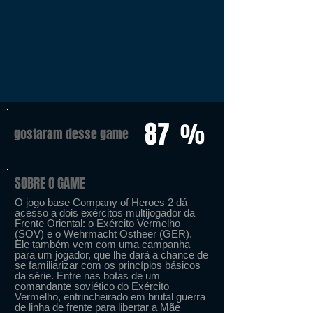
87
%
gostaram desse game
SOBRE O GAME
O jogo base Company of Heroes 2 dá
acesso a dois exércitos multijogador da
Frente Oriental: o Exército Vermelho
(SOV) e o Wehrmacht Ostheer (GER).
Ele também vem com uma campanha
para um jogador, que lhe dará a chance de
se familiarizar com os princípios básicos
da série. Entre nas botas de um
comandante soviético do Exército
Vermelho, entrincheirado em brutal guerra
de linha de frente para libertar a Mãe