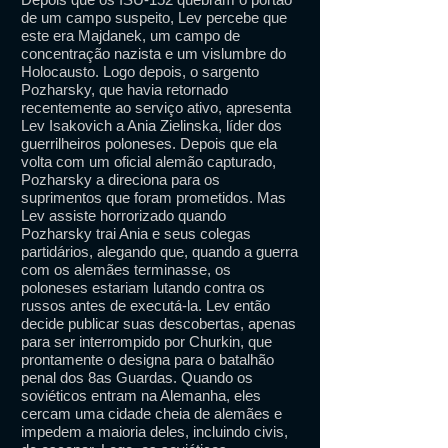
de um campo suspeito, Lev percebe que
este era Majdanek, um campo de
concentração nazista e um vislumbre do
Holocausto. Logo depois, o sargento
Pozharsky, que havia retornado
recentemente ao serviço ativo, apresenta
Lev Isakovich a Ania Zielinska, líder dos
guerrilheiros poloneses. Depois que ela
volta com um oficial alemão capturado,
Pozharsky a direciona para os
suprimentos que foram prometidos. Mas
Lev assiste horrorizado quando
Pozharsky trai Ania e seus colegas
partidários, alegando que, quando a guerra
com os alemães terminasse, os
poloneses estariam lutando contra os
russos antes de executá-la. Lev então
decide publicar suas descobertas, apenas
para ser interrompido por Churkin, que
prontamente o designa para o batalhão
penal dos 8as Guardas. Quando os
soviéticos entram na Alemanha, eles
cercam uma cidade cheia de alemães e
impedem a maioria deles, incluindo civis,