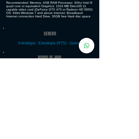
Recommended: Memory: 4GB RAM Processor: 3Ghz Intel i5
quad core or equivalent Graphics: 1024 MB Direct3D 11
capable video card (GeForce GTX 470 or Radeon HD 5850)
OS: 64bit Windows 7 and above Internet: Broadband
Internet connection Hard Drive: 30GB free Hard disc space
GENERO
Estratégia - Estratégia (RTS) - Guerra
MODOS DE JOGO
Jogo eletrônico para um jogador, Jogo
multijogador