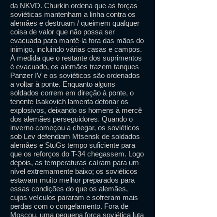
da NKVD. Churkin ordena que as forças
soviéticas mantenham a linha contra os
alemães e destruam / queimem qualquer
coisa de valor que não possa ser
evacuada para mantê-la fora das mãos do
inimigo, incluindo várias casas e campos.
À medida que o restante dos suprimentos
é evacuado, os alemães trazem tanques
Panzer IV e os soviéticos são ordenados
a voltar à ponte. Enquanto alguns
soldados correm em direção à ponte, o
tenente Isakovich lamenta detonar os
explosivos, deixando os homens à mercê
dos alemães perseguidores. Quando o
inverno começou a chegar, os soviéticos
sob Lev defendiam Mtsensk de soldados
alemães e StuGs tempo suficiente para
que os reforços do T-34 chegassem. Logo
depois, as temperaturas caíram para um
nível extremamente baixo; os soviéticos
estavam muito melhor preparados para
essas condições do que os alemães,
cujos veículos pararam e sofreram mais
perdas com o congelamento. Fora de
Moscou, uma pequena força soviética luta