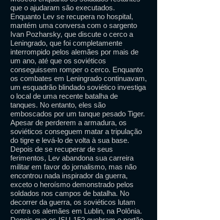
que o ajudaram são executados.
Enquanto Lev se recupera no hospital,
mantém uma conversa com o sargento
Ivan Pozharsky, que discute o cerco a
Leningrado, que foi completamente
interrompido pelos alemães por mais de
um ano, até que os soviéticos
conseguissem romper o cerco. Enquanto
os combates em Leningrado continuavam,
um esquadrão blindado soviético investiga
o local de uma recente batalha de
tanques. No entanto, eles são
emboscados por um tanque pesado Tiger.
Apesar de perderem a armadura, os
soviéticos conseguem matar a tripulação
do tigre e levá-lo de volta à sua base.
Depois de se recuperar de seus
ferimentos, Lev abandona sua carreira
militar em favor do jornalismo, mas não
encontrou nada inspirador da guerra,
exceto o heroísmo demonstrado pelos
soldados nos campos de batalha. No
decorrer da guerra, os soviéticos lutam
contra os alemães em Lublin, na Polônia.
Depois que os ISU-152 quebram o portão