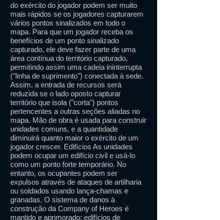
do exército do jogador podem ser muito
mais rápidos se os jogadores capturarem
vários pontos sinalizados em todo o
mapa. Para que um jogador receba os
benefícios de um ponto sinalizado
capturado, ele deve fazer parte de uma
área contínua do território capturado,
permitindo assim uma cadeia ininterrupta
("linha de suprimento") conectada à sede.
Assim, a entrada de recursos será
reduzida se o lado oposto capturar
território que isola ("corta") pontos
pertencentes a outras seções aliadas no
mapa. Mão de obra é usada para construir
unidades comuns, e a quantidade
diminuirá quanto maior o exército de um
jogador crescer. Edifícios As unidades
podem ocupar um edifício civil e usá-lo
como um ponto forte temporário. No
entanto, os ocupantes podem ser
expulsos através de ataques de artilharia
ou soldados usando lança-chamas e
granadas. O sistema de danos à
construção da Company of Heroes é
mantido e aprimorado; edifícios de