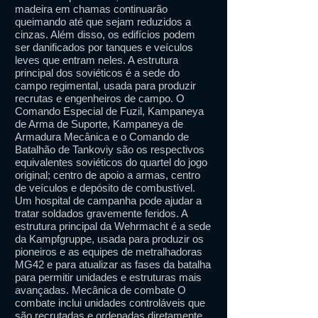
madeira em chamas continuarão
queimando até que sejam reduzidos a
cinzas. Além disso, os edifícios podem
ser danificados por tanques e veículos
leves que entram neles. A estrutura
principal dos soviéticos é a sede do
campo regimental, usada para produzir
recrutas e engenheiros de campo. O
Comando Especial de Fuzil, Kampaneya
de Arma de Suporte, Kampaneya de
Armadura Mecânica e o Comando de
Batalhão de Tankoviy são os respectivos
equivalentes soviéticos do quartel do jogo
original; centro de apoio a armas, centro
de veículos e depósito de combustível.
Um hospital de campanha pode ajudar a
tratar soldados gravemente feridos. A
estrutura principal da Wehrmacht é a sede
da Kampfgruppe, usada para produzir os
pioneiros e as equipes de metralhadoras
MG42 e para atualizar as fases da batalha
para permitir unidades e estruturas mais
avançadas. Mecânica de combate O
combate inclui unidades controláveis ​​que
são recrutadas e ordenadas diretamente