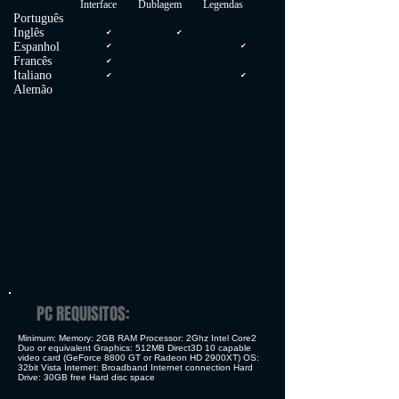
Interface Dublagem Legendas
Português
Inglês
✔
✔
Espanhol
✔
✔
Francês
✔
Italiano
✔
✔
Alemão
PC REQUISITOS:
Minimum: Memory: 2GB RAM Processor: 2Ghz Intel Core2
Duo or equivalent Graphics: 512MB Direct3D 10 capable
video card (GeForce 8800 GT or Radeon HD 2900XT) OS:
32bit Vista Internet: Broadband Internet connection Hard
Drive: 30GB free Hard disc space