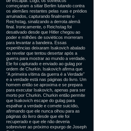
de escapar. Logo, os soviéticos
começaram a sitiar Berlim lutando contra
os alemães restantes pelas ruas e prédios
arruinados, capturando finalmente o
Reichstag, sinalizando a derrota alemã
final. Ironicamente, o Reichstag foi
desativado desde que Hitler chegou ao
poder e milhões de soviéticos morreram
para levantar a bandeira. Essas
experiências deixaram Isakovich abalado
ao revelar que tentou desertar após a
guerra para mostrar ao mundo a verdade.
Ele foi capturado e enviado ao gulag por
ordem de Churkin. Isakovich afirma que
"A primeira vítima da guerra é a Verdade"
e a verdade está nas páginas do livro. Um
homem então se aproxima e se prepara
para executar Isakovich, apenas para ser
morto por Churkin. Churkin então permite
que Isakovich escape do gulag para
espalhar a verdade e comete suicídio,
afirmando que ele nunca olhou para as
páginas do livro desde que ele foi
recuperado e que ele não deveria
sobreviver ao próximo expurgo de Joseph