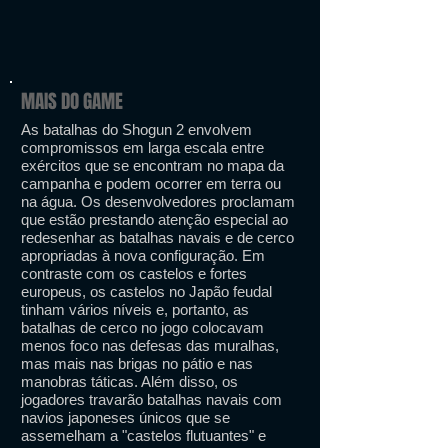
MAIS DO GAME
As batalhas do Shogun 2 envolvem
compromissos em larga escala entre
exércitos que se encontram no mapa da
campanha e podem ocorrer em terra ou
na água. Os desenvolvedores proclamam
que estão prestando atenção especial ao
redesenhar as batalhas navais e de cerco
apropriadas à nova configuração. Em
contraste com os castelos e fortes
europeus, os castelos no Japão feudal
tinham vários níveis e, portanto, as
batalhas de cerco no jogo colocavam
menos foco nas defesas das muralhas,
mas mais nas brigas no pátio e nas
manobras táticas. Além disso, os
jogadores travarão batalhas navais com
navios japoneses únicos que se
assemelham a "castelos flutuantes" e