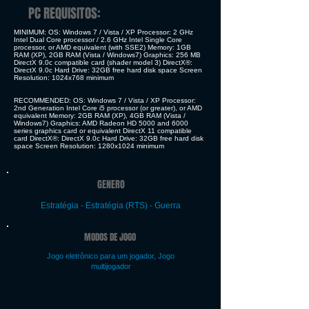
PC REQUISITOS:
MINIMUM: OS: Windows 7 / Vista / XP Processor: 2 GHz
Intel Dual Core processor / 2.6 GHz Intel Single Core
processor, or AMD equivalent (with SSE2) Memory: 1GB
RAM (XP), 2GB RAM (Vista / Windows7) Graphics: 256 MB
DirectX 9.0c compatible card (shader model 3) DirectX®:
DirectX 9.0c Hard Drive: 32GB free hard disk space Screen
Resolution: 1024x768 minimum
RECOMMENDED: OS: Windows 7 / Vista / XP Processor:
2nd Generation Intel Core i5 processor (or greater), or AMD
equivalent Memory: 2GB RAM (XP), 4GB RAM (Vista /
Windows7) Graphics: AMD Radeon HD 5000 and 6000
series graphics card or equivalent DirectX 11 compatible
card DirectX®: DirectX 9.0c Hard Drive: 32GB free hard disk
space Screen Resolution: 1280x1024 minimum
GENERO
Estratégia - Estratégia (RTS) - Guerra
MODOS DE JOGO
Jogo eletrônico para um jogador, Jogo
multijogador