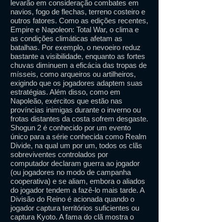
levarão em consideração combates em
navios, fogo de flechas, terreno costeiro e
outros fatores. Como as edições recentes,
Empire e Napoleon: Total War, o clima e
as condições climáticas afetam as
batalhas. Por exemplo, o nevoeiro reduz
bastante a visibilidade, enquanto as fortes
chuvas diminuem a eficácia das tropas de
mísseis, como arqueiros ou artilheiros,
exigindo que os jogadores adaptem suas
estratégias. Além disso, como em
Napoleão, exércitos que estão nas
províncias inimigas durante o inverno ou
frotas distantes da costa sofrem desgaste.
Shogun 2 é conhecido por um evento
único para a série conhecida como Realm
Divide, na qual um por um, todos os clãs
sobreviventes controlados por
computador declaram guerra ao jogador
(ou jogadores no modo de campanha
cooperativa) e se aliam, embora o aliados
do jogador tendem a fazê-lo mais tarde. A
Divisão do Reino é acionada quando o
jogador captura territórios suficientes ou
captura Kyoto. A fama do clã mostra o