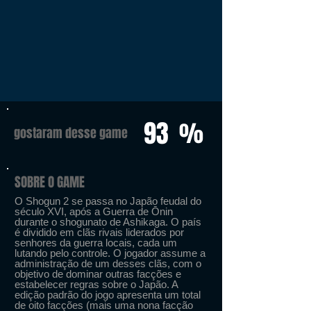
93
%
gostaram desse game
SOBRE O GAME
O Shogun 2 se passa no Japão feudal do
século XVI, após a Guerra de Ōnin
durante o shogunato de Ashikaga. O país
é dividido em clãs rivais liderados por
senhores da guerra locais, cada um
lutando pelo controle. O jogador assume a
administração de um desses clãs, com o
objetivo de dominar outras facções e
estabelecer regras sobre o Japão. A
edição padrão do jogo apresenta um total
de oito facções (mais uma nona facção