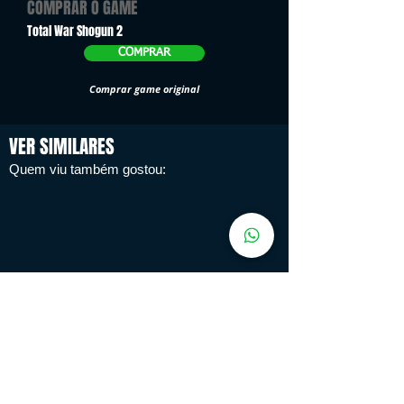
COMPRAR O GAME
Total War Shogun 2
COMPRAR
Comprar game original
VER SIMILARES
Quem viu também gostou:
Notícias do Mundo dos Games
Confira o que aconteceu hoje no mundo dos Games
Natália Martin
14 de mai. de 2024