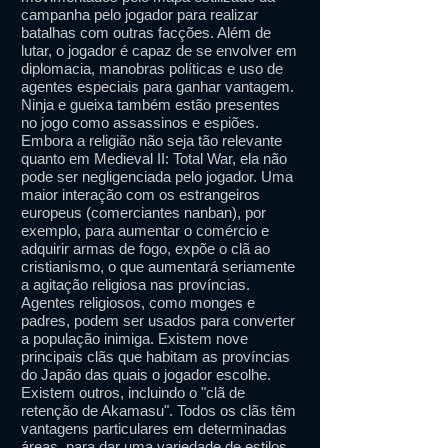
campanha pelo jogador para realizar
batalhas com outras facções. Além de
lutar, o jogador é capaz de se envolver em
diplomacia, manobras políticas e uso de
agentes especiais para ganhar vantagem.
Ninja e gueixa também estão presentes
no jogo como assassinos e espiões.
Embora a religião não seja tão relevante
quanto em Medieval II: Total War, ela não
pode ser negligenciada pelo jogador. Uma
maior interação com os estrangeiros
europeus (comerciantes nanban), por
exemplo, para aumentar o comércio e
adquirir armas de fogo, expõe o clã ao
cristianismo, o que aumentará seriamente
a agitação religiosa nas províncias.
Agentes religiosos, como monges e
padres, podem ser usados ​​para converter
a população inimiga. Existem nove
principais clãs que habitam as províncias
do Japão das quais o jogador escolhe.
Existem outros, incluindo o "clã de
retenção de Akamasu". Todos os clãs têm
vantagens particulares em determinadas
áreas, para dar uma variedade de estilos