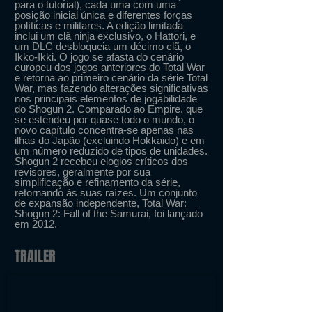
para o tutorial), cada uma com uma
posição inicial única e diferentes forças
políticas e militares. A edição limitada
inclui um clã ninja exclusivo, o Hattori, e
um DLC desbloqueia um décimo clã, o
Ikko-Ikki. O jogo se afasta do cenário
europeu dos jogos anteriores do Total War
e retorna ao primeiro cenário da série Total
War, mas fazendo alterações significativas
nos principais elementos de jogabilidade
do Shogun 2. Comparado ao Empire, que
se estendeu por quase todo o mundo, o
novo capítulo concentra-se apenas nas
ilhas do Japão (excluindo Hokkaido) e em
um número reduzido de tipos de unidades.
Shogun 2 recebeu elogios críticos dos
revisores, geralmente por sua
simplificação e refinamento da série,
retornando às suas raízes. Um conjunto
de expansão independente, Total War:
Shogun 2: Fall of the Samurai, foi lançado
em 2012.
TRAILER