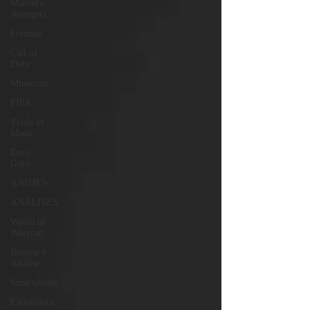
Marvel's
Avengers
Fortnite
Call of
Duty
Minecraft
FIFA
Trials of
Mana
Days
Gone
ANIMES
ANÁLISES
World of
Warcraft
Review e
Análise
Smartphone
Eletrônicos