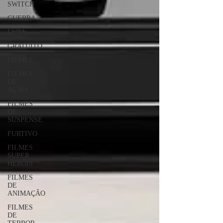
SWITCH
GUERRA
LUTA
GRATUITO
FILMES
FILMES
DE
AÇÃO
FILMES
DE
SUSPENSE
FURTIVO
FILMES
SUPER
HERÓIS
FILMES
DE
ANIMAÇÃO
FILMES
DE