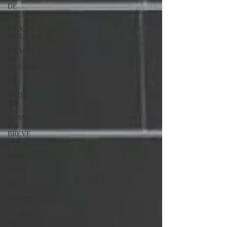
DE
AVENTURA
FILMES
MUSICAIS
FILMES
DE
GUERRA
PS3
XBOX
360
GAMES
EM
BREVE
FILMES
FAMÍLIA
Wii U
VR
ANIME
FILMES
DE