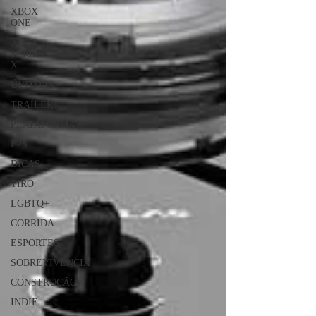
XBOX
ONE
XBOX
SERIES
X
ÚLTIMAS
TRAILER
PLATAFORMA
FPS
DICAS
TIRO
LGBTQ+
CORRIDA
ESPORTES
SOBREVIVÊNCIA
CONSTRUÇÃO
INDIE