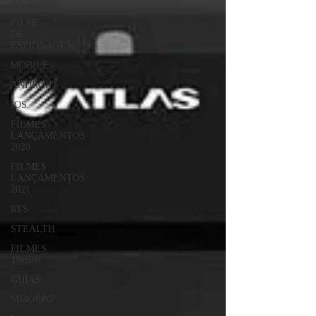
ANIME
FILME
DE
ESPIONAGEM
MOBILE
ANDROID
IOS
FILMES
LANÇAMENTOS
2020
FILMES
LANÇAMENTOS
2021
RTS
STEALTH
FILMES
Thriller
GUIAS
MMORPG