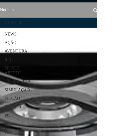
Notícias
NEWS
NEWS
AÇÃO
AVENTURA
RPG
MUNDO
ABERTO
ESTRATÉGIA
SIMULAÇÃO
FICÇÃO
TERROR
PC
PS4
PS5