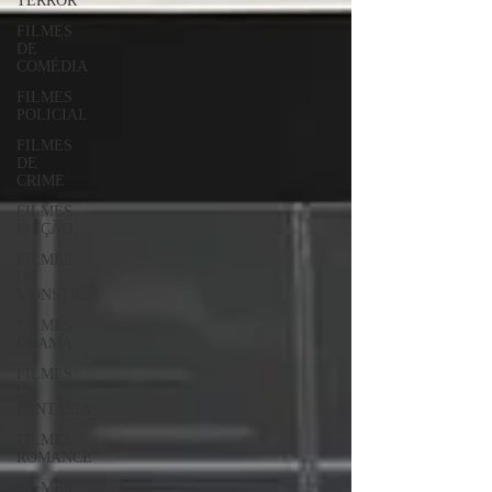
TERROR
FILMES
DE
COMÉDIA
FILMES
POLICIAL
FILMES
DE
CRIME
FILMES
FICÇÃO
FILMES
DE
MONSTROS
FILMES
DRAMA
FILMES
DE
FANTASIA
FILMES
ROMANCE
FILMES