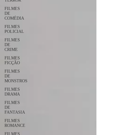
TERROR
FILMES
DE
COMÉDIA
FILMES
POLICIAL
FILMES
DE
CRIME
FILMES
FICÇÃO
FILMES
DE
MONSTROS
FILMES
DRAMA
FILMES
DE
FANTASIA
FILMES
ROMANCE
FILMES