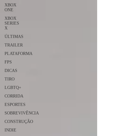
XBOX
ONE
XBOX
SERIES
X
ÚLTIMAS
TRAILER
PLATAFORMA
FPS
DICAS
TIRO
LGBTQ+
CORRIDA
ESPORTES
SOBREVIVÊNCIA
CONSTRUÇÃO
INDIE