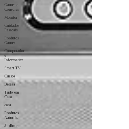
Games e
Consoles
Monitor
Cuidados
Pessoais
Produtos
Gamer
Computador
e
Informática
Smart TV
Cursos
Beleza
Tudo em
Casa
casa
Produtos
Naturais
Jardim e