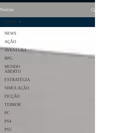
Notícias
NEWS
NEWS
AÇÃO
AVENTURA
RPG
MUNDO
ABERTO
ESTRATÉGIA
SIMULAÇÃO
FICÇÃO
TERROR
PC
PS4
PS5