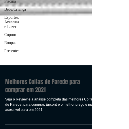
Piscina
Bebê/Criança
Esportes,
Aventura
e Lazer
Cupom
Roupas
Presentes
Melhores Coifas de Parede para
comprar em 2021
Veja o Review e a análise completa das melhores Coifas
de Parede, para comprar. Encontre o melhor preço e mais
acessível para em 2021