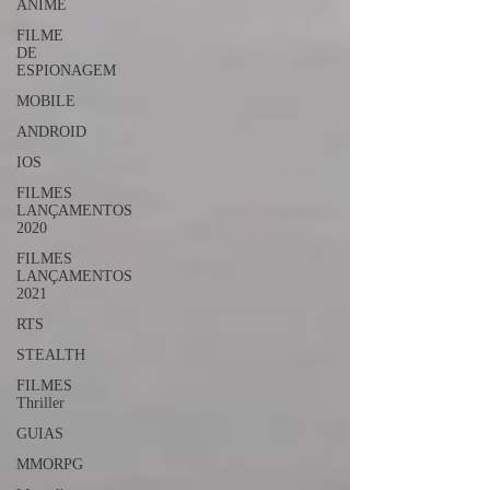
ANIME
FILME
DE
ESPIONAGEM
MOBILE
ANDROID
IOS
FILMES
LANÇAMENTOS
2020
FILMES
LANÇAMENTOS
2021
RTS
STEALTH
FILMES
Thriller
GUIAS
MMORPG