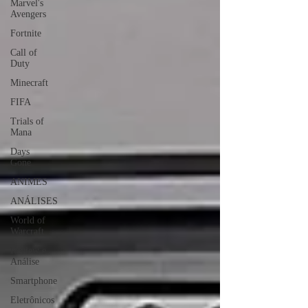
Marvel's
Avengers
Fortnite
Call of
Duty
Minecraft
FIFA
Trials of
Mana
Days
Gone
ANIMES
ANÁLISES
World of
Warcraft
Review e
Análise
Smartphone
Eletrônicos