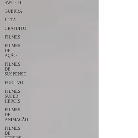
SWITCH
GUERRA
LUTA
GRATUITO
FILMES
FILMES
DE
AÇÃO
FILMES
DE
SUSPENSE
FURTIVO
FILMES
SUPER
HERÓIS
FILMES
DE
ANIMAÇÃO
FILMES
DE