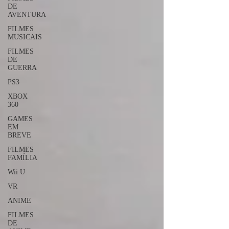
DE
AVENTURA
FILMES
MUSICAIS
FILMES
DE
GUERRA
PS3
XBOX
360
GAMES
EM
BREVE
FILMES
FAMÍLIA
Wii U
VR
ANIME
FILMES
DE