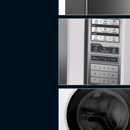
PLATAFORMA
FPS
D
ESPORTES
SOBREVIVÊNCI
GUERRA
LUTA
GRAT