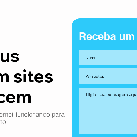
Receba um
us
m sites
ncem
ernet funcionando para
to