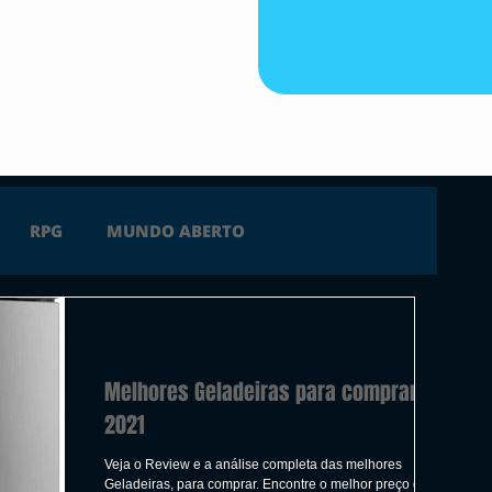
RPG
MUNDO ABERTO
FICÇÃO
TERROR
PC
PS4
Melhores Geladeiras para comprar em
 SERIES X
ÚLTIMAS
TRAILER
2021
Veja o Review e a análise completa das melhores
Geladeiras, para comprar. Encontre o melhor preço e mais