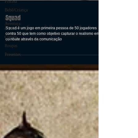
Piscina
Bebê/Criança
Esportes,
Aventura
e Lazer
Squad
Cupom
Squad é um jogo em primeira pessoa de 50 jogadores
Roupas
contra 50 que tem como objetivo capturar o realismo em
Presentes
combate através da comunicação