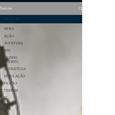
Notícias
NEWS
NEWS
AÇÃO
AVENTURA
RPG
MUNDO
ABERTO
ESTRATÉGIA
SIMULAÇÃO
FICÇÃO
TERROR
PC
PS4
PS5