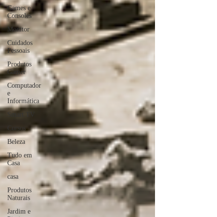
Games e
Consoles
Monitor
Cuidados
Pessoais
Produtos
Gamer
Computador
e
Informática
Smart TV
Cursos
Beleza
Tudo em
Casa
casa
Produtos
Naturais
Jardim e