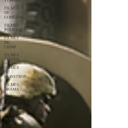
TERROR
FILMES
DE
COMÉDIA
FILMES
POLICIAL
FILMES
DE
CRIME
FILMES
FICÇÃO
FILMES
DE
MONSTROS
FILMES
DRAMA
FILMES
DE
FANTASIA
FILMES
ROMANCE
FILMES