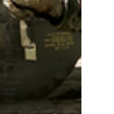
ANIME
FILME
DE
ESPIONAGEM
MOBILE
ANDROID
IOS
FILMES
LANÇAMENTOS
2020
FILMES
LANÇAMENTOS
2021
RTS
STEALTH
FILMES
Thriller
GUIAS
MMORPG