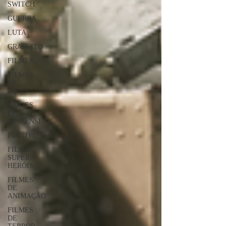
SWITCH
GUERRA
LUTA
GRATUITO
FILMES
FILMES
DE
AÇÃO
FILMES
DE
SUSPENSE
FURTIVO
FILMES
SUPER
HERÓIS
FILMES
DE
ANIMAÇÃO
FILMES
DE