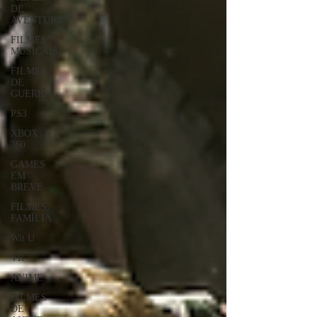
DE
AVENTURA
FILMES
MUSICAIS
FILMES
DE
GUERRA
PS3
XBOX
360
GAMES
EM
BREVE
FILMES
FAMÍLIA
Wii U
VR
ANIME
FILMES
DE