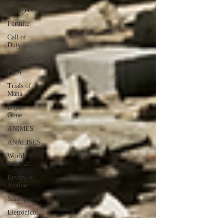
Marvel's
Avengers
Fortnite
Call of
Duty
Minecraft
FIFA
Trials of
Mana
Days
Gone
ANIMES
ANÁLISES
World of
Warcraft
Review e
Análise
Smartphone
Eletrônicos