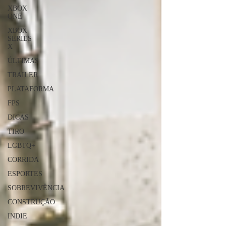
XBOX
ONE
XBOX
SERIES
X
ÚLTIMAS
TRAILER
PLATAFORMA
FPS
DICAS
TIRO
LGBTQ+
CORRIDA
ESPORTES
SOBREVIVÊNCIA
CONSTRUÇÃO
INDIE