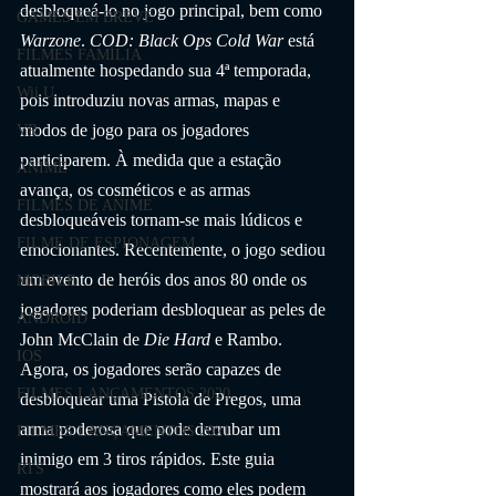
desbloqueá-lo no jogo principal, bem como 
GAMES EM BREVE
Warzone
. 
COD: Black Ops Cold War
 está 
FILMES FAMÍLIA
atualmente hospedando sua 4ª temporada, 
Wii U
pois introduziu novas armas, mapas e 
modos de jogo para os jogadores 
VR
participarem. À medida que a estação 
ANIME
avança, os cosméticos e as armas 
FILMES DE ANIME
desbloqueáveis tornam-se mais lúdicos e 
FILME DE ESPIONAGEM
emocionantes. Recentemente, o jogo sediou 
um evento de heróis dos anos 80 onde os 
MOBILE
jogadores poderiam desbloquear as peles de 
ANDROID
John McClain de 
Die Hard
 e Rambo. 
IOS
Agora, os jogadores serão capazes de 
FILMES LANÇAMENTOS 2020
desbloquear uma Pistola de Pregos, uma 
arma poderosa que pode derrubar um 
FILMES LANÇAMENTOS 2021
inimigo em 3 tiros rápidos. Este guia 
RTS
mostrará aos jogadores como eles podem 