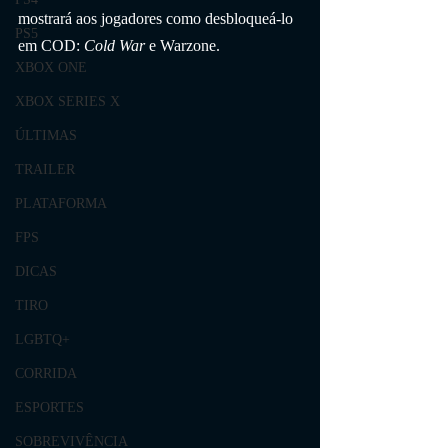
mostrará aos jogadores como desbloqueá-lo 
PS5
em COD: 
Cold War
 e Warzone.
XBOX ONE
XBOX SERIES X
ÚLTIMAS
TRAILER
PLATAFORMA
FPS
DICAS
TIRO
LGBTQ+
CORRIDA
ESPORTES
SOBREVIVÊNCIA