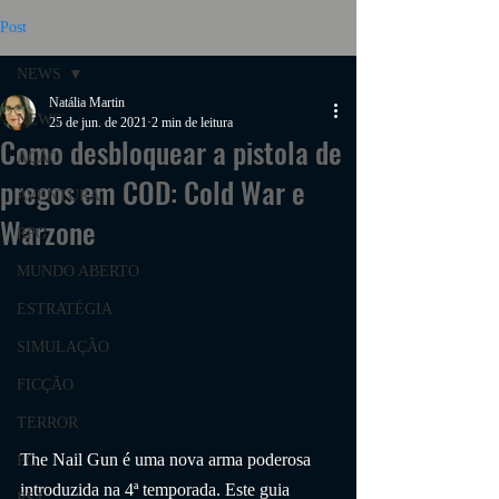
Post
NEWS
Natália Martin
NEWS
25 de jun. de 2021
2 min de leitura
Como desbloquear a pistola de
AÇÃO
pregos em COD: Cold War e
AVENTURA
Warzone
RPG
MUNDO ABERTO
ESTRATÉGIA
SIMULAÇÃO
FICÇÃO
TERROR
The Nail Gun é uma nova arma poderosa 
PC
introduzida na 4ª temporada. Este guia 
PS4