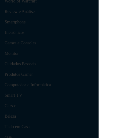
World of Warcraft
Review e Análise
Smartphone
Eletrônicos
Games e Consoles
Monitor
Cuidados Pessoais
Produtos Gamer
Computador e Informática
Smart TV
Cursos
Beleza
Tudo em Casa
casa