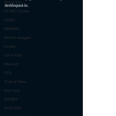
STEALTH
desbloqueá-lo.
FILMES Thriller
GUIAS
MMORPG
Marvel's Avengers
Fortnite
Call of Duty
Minecraft
FIFA
Trials of Mana
Days Gone
ANIMES
ANÁLISES