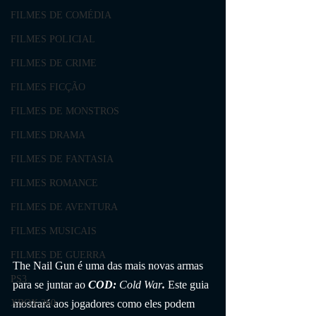
FILMES DE COMÉDIA
FILMES POLICIAL
FILMES DE CRIME
FILMES FICÇÃO
FILMES DE MONSTROS
FILMES DRAMA
FILMES DE FANTASIA
FILMES ROMANCE
FILMES DE AVENTURA
FILMES MUSICAIS
FILMES DE GUERRA
The Nail Gun é uma das mais novas armas 
PS3
para se juntar ao 
COD: 
Cold War
.
 Este guia 
mostrará aos jogadores como eles podem 
XBOX 360