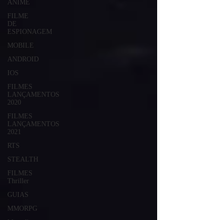
ANIME
FILME
DE
ESPIONAGEM
MOBILE
ANDROID
IOS
FILMES
LANÇAMENTOS
2020
FILMES
LANÇAMENTOS
2021
RTS
STEALTH
FILMES
Thriller
GUIAS
MMORPG