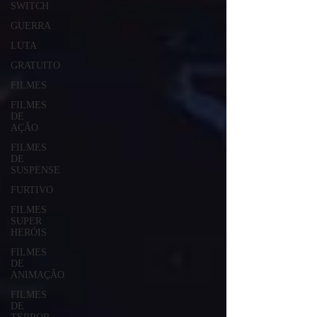
SWITCH
GUERRA
LUTA
GRATUITO
FILMES
FILMES
DE
AÇÃO
FILMES
DE
SUSPENSE
FURTIVO
FILMES
SUPER
HERÓIS
FILMES
DE
ANIMAÇÃO
FILMES
DE