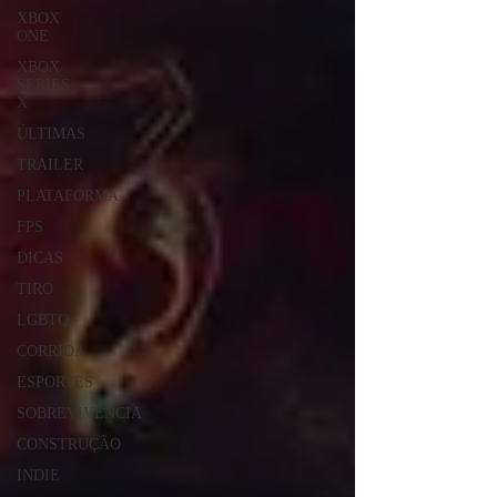
XBOX
ONE
XBOX
SERIES
X
ÚLTIMAS
TRAILER
PLATAFORMA
FPS
DICAS
TIRO
LGBTQ+
CORRIDA
ESPORTES
SOBREVIVÊNCIA
CONSTRUÇÃO
INDIE