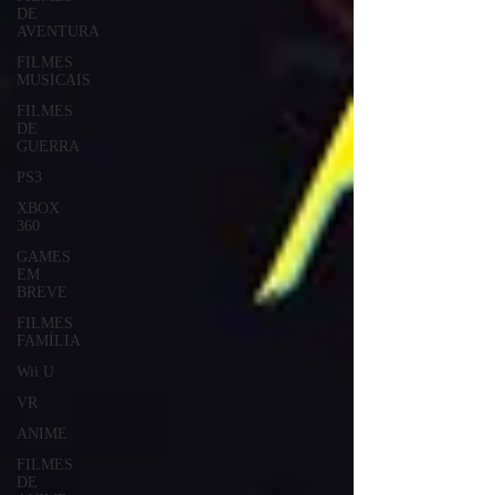
DE
AVENTURA
FILMES
MUSICAIS
FILMES
DE
GUERRA
PS3
XBOX
360
GAMES
EM
BREVE
FILMES
FAMÍLIA
Wii U
VR
ANIME
FILMES
DE