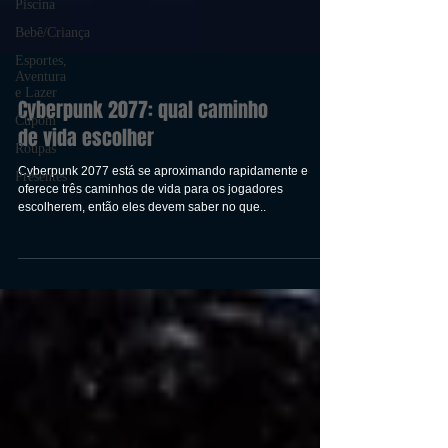
Piscina
Bebê/Criança
Esportes,
Aventura
e Lazer
Cupom
Cyberpunk 2077: qual caminho
Roupas
de vida escolher
Presentes
Cyberpunk 2077 está se aproximando rapidamente e
oferece três caminhos de vida para os jogadores
escolherem, então eles devem saber no que..