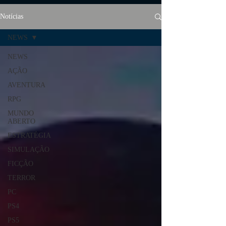
Notícias
NEWS
NEWS
AÇÃO
AVENTURA
RPG
MUNDO
ABERTO
ESTRATÉGIA
SIMULAÇÃO
FICÇÃO
TERROR
PC
PS4
PS5