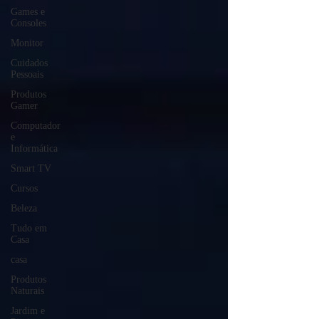
Games e
Consoles
Monitor
Cuidados
Pessoais
Produtos
Gamer
Computador
e
Informática
Smart TV
Cursos
Beleza
Tudo em
Casa
casa
Produtos
Naturais
Jardim e