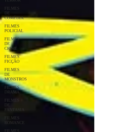
TERROR
FILMES
DE
COMÉDIA
FILMES
POLICIAL
FILMES
DE
CRIME
FILMES
FICÇÃO
FILMES
DE
MONSTROS
FILMES
DRAMA
FILMES
DE
FANTASIA
FILMES
ROMANCE
FILMES