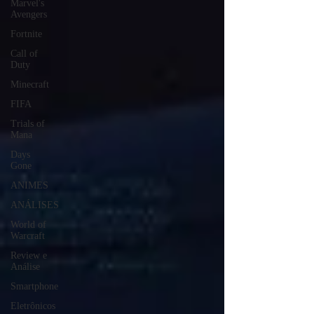
Marvel's
Avengers
Fortnite
Call of
Duty
Minecraft
FIFA
Trials of
Mana
Days
Gone
ANIMES
ANÁLISES
World of
Warcraft
Review e
Análise
Smartphone
Eletrônicos