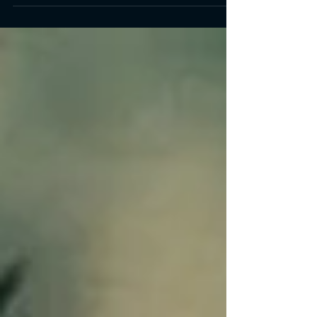
adequadas para seu V no Cyberpunk 2077, este guia
ajudará a dar recomendações com base