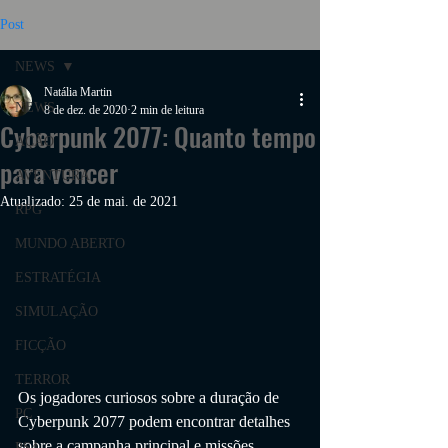
Post
NEWS
Natália Martin
NEWS
8 de dez. de 2020
2 min de leitura
Cyberpunk 2077: Quanto tempo
AÇÃO
para vencer
AVENTURA
Atualizado:
25 de mai. de 2021
RPG
MUNDO ABERTO
ESTRATÉGIA
SIMULAÇÃO
FICÇÃO
TERROR
Os jogadores curiosos sobre a duração de 
PC
Cyberpunk 2077 podem encontrar detalhes 
sobre a campanha principal e missões 
PS4