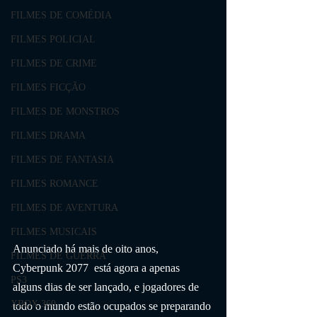
FILMES DE COMÉDIA
FILMES POLICIAL
FILMES DE CRIME
FILMES FICÇÃO
FILMES DE MONSTROS
FILMES DRAMA
FILMES DE FANTASIA
FILMES ROMANCE
FILMES DE AVENTURA
FILMES MUSICAIS
Anunciado há mais de oito anos,  
FILMES DE GUERRA
Cyberpunk 2077  está agora a apenas 
PS3
alguns dias de ser lançado, e jogadores de 
XBOX 360
todo o mundo estão ocupados se preparando 