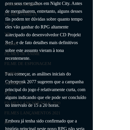
para seus mergulhos em Night City. Antes 
GAMES EM BREVE
de mergulharem, entretanto, alguns desses 
FILMES FAMÍLIA
fãs podem ter dúvidas sobre quanto tempo 
Wii U
eles vão ganhar do RPG altamente 
VR
antecipado do desenvolvedor CD Projekt 
Red , e de fato detalhes mais definitivos 
ANIME
sobre este assunto vieram à tona 
FILMES DE ANIME
recentemente.
FILME DE ESPIONAGEM
MOBILE
Para começar, as análises iniciais do  
Cyberpunk 2077 sugerem que a campanha 
ANDROID
principal do jogo é relativamente curta, com 
IOS
alguns indicando que ele pode ser concluído 
FILMES LANÇAMENTOS 2020
no intervalo de 15 a 20 horas. 
FILMES LANÇAMENTOS 2021
Embora já tenha sido confirmado que a 
RTS
história principal neste novo RPG não seria 