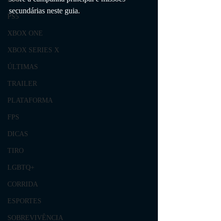
secundárias neste guia.
PS5
XBOX ONE
XBOX SERIES X
ÚLTIMAS
TRAILER
PLATAFORMA
FPS
DICAS
TIRO
LGBTQ+
CORRIDA
ESPORTES
SOBREVIVÊNCIA