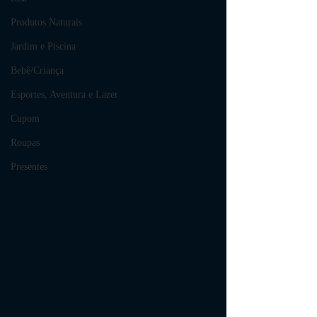
Produtos Naturais
Jardim e Piscina
Bebê/Criança
Esportes, Aventura e Lazer
Cupom
Roupas
Presentes