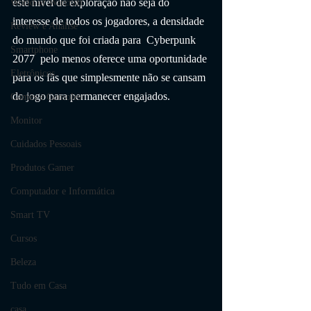
este nível de exploração não seja do 
World of Warcraft
interesse de todos os jogadores, a densidade 
Review e Análise
do mundo que foi criada para  Cyberpunk 
Smartphone
2077  pelo menos oferece uma oportunidade 
Eletrônicos
para os fãs que simplesmente não se cansam 
do jogo para permanecer engajados.
Games e Consoles
Monitor
Cuidados Pessoais
Produtos Gamer
Computador e Informática
Smart TV
Cursos
Beleza
Tudo em Casa
casa