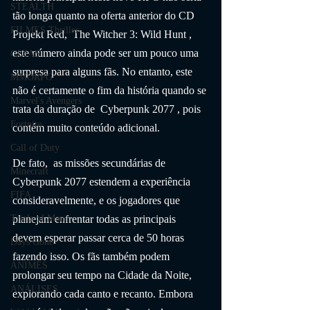
STEALTH
tão longa quanto na oferta anterior do CD 
FILMES Thriller
Projekt Red,  The Witcher 3: Wild Hunt , 
este número ainda pode ser um pouco uma 
GUIAS
surpresa para alguns fãs. No entanto, este 
MMORPG
não é certamente o fim da história quando se 
Marvel's Avengers
trata da duração de  Cyberpunk 2077 , pois 
Fortnite
contém muito conteúdo adicional.
Call of Duty
De fato,  as missões secundárias de 
Minecraft
Cyberpunk 2077 estendem a experiência 
FIFA
consideravelmente, e os jogadores que 
Trials of Mana
planejam enfrentar todas as principais 
devem esperar passar cerca de 50 horas 
Days Gone
fazendo isso. Os fãs também podem 
ANIMES
prolongar seu tempo na Cidade da Noite, 
ANÁLISES
explorando cada canto e recanto. Embora 