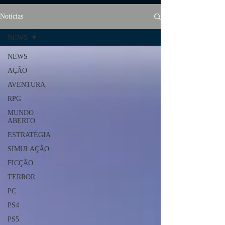
Notícias
NEWS
NEWS
AÇÃO
AVENTURA
RPG
MUNDO
ABERTO
ESTRATÉGIA
SIMULAÇÃO
FICÇÃO
TERROR
PC
PS4
PS5