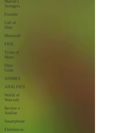
Marvel's
Avengers
Fortnite
Call of
Duty
Minecraft
FIFA
Trials of
Mana
Days
Gone
ANIMES
ANÁLISES
World of
Warcraft
Review e
Análise
Smartphone
Eletrônicos