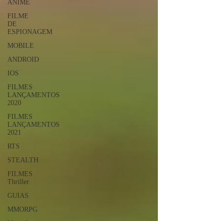
ANIME
FILME
DE
ESPIONAGEM
MOBILE
ANDROID
IOS
FILMES
LANÇAMENTOS
2020
FILMES
LANÇAMENTOS
2021
RTS
STEALTH
FILMES
Thriller
GUIAS
MMORPG