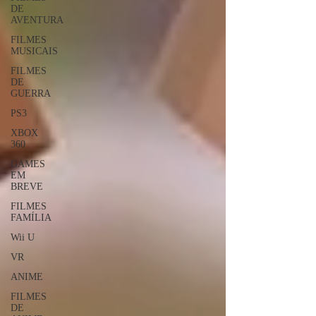
DE
AVENTURA
FILMES
MUSICAIS
FILMES
DE
GUERRA
PS3
XBOX
360
GAMES
EM
BREVE
FILMES
FAMÍLIA
Wii U
VR
ANIME
FILMES
DE