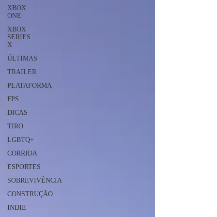
XBOX
ONE
XBOX
SERIES
X
ÚLTIMAS
TRAILER
PLATAFORMA
FPS
DICAS
TIRO
LGBTQ+
CORRIDA
ESPORTES
SOBREVIVÊNCIA
CONSTRUÇÃO
INDIE