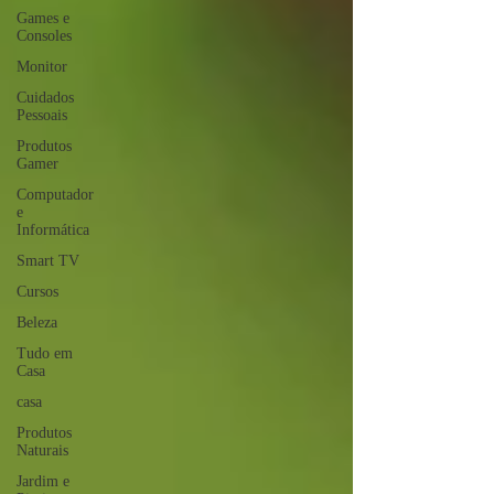
Games e
Consoles
Monitor
Cuidados
Pessoais
Produtos
Gamer
Computador
e
Informática
Smart TV
Cursos
Beleza
Tudo em
Casa
casa
Produtos
Naturais
Jardim e