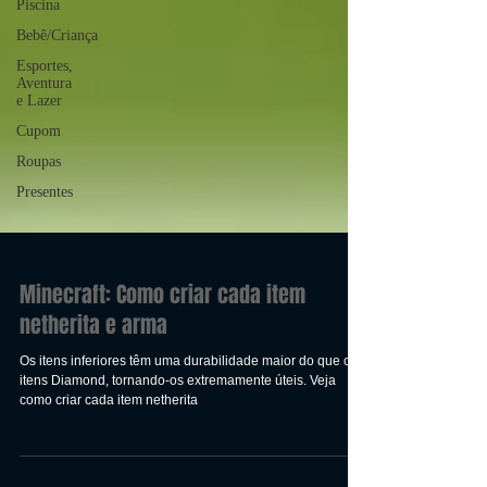
Piscina
Bebê/Criança
Esportes,
Aventura
e Lazer
Cupom
Roupas
Presentes
Minecraft: Como criar cada item
netherita e arma
Os itens inferiores têm uma durabilidade maior do que os
itens Diamond, tornando-os extremamente úteis. Veja
como criar cada item netherita