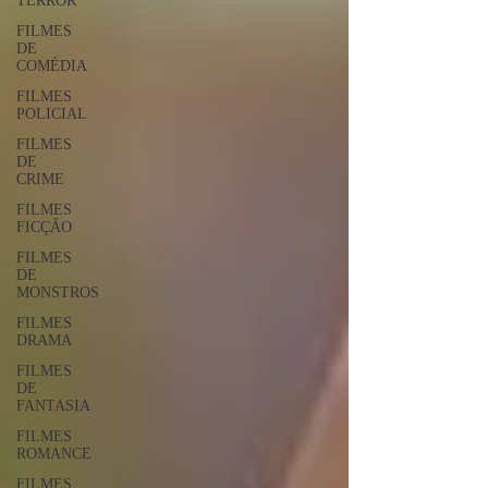
TERROR
FILMES
DE
COMÉDIA
FILMES
POLICIAL
FILMES
DE
CRIME
FILMES
FICÇÃO
FILMES
DE
MONSTROS
FILMES
DRAMA
FILMES
DE
FANTASIA
FILMES
ROMANCE
FILMES