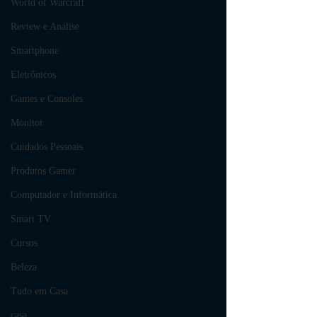
World of Warcraft
Review e Análise
Smartphone
Eletrônicos
Games e Consoles
Monitor
Cuidados Pessoais
Produtos Gamer
Computador e Informática
Smart TV
Cursos
Beleza
Tudo em Casa
casa