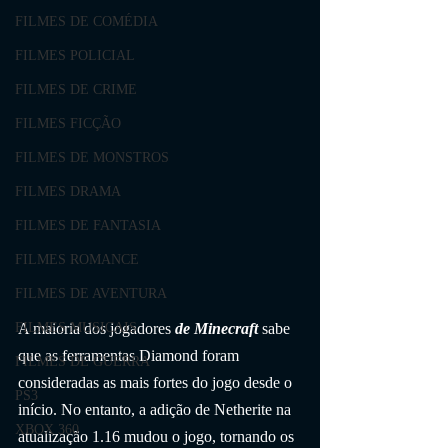
FILMES DE COMÉDIA
FILMES POLICIAL
FILMES DE CRIME
FILMES FICÇÃO
FILMES DE MONSTROS
FILMES DRAMA
FILMES DE FANTASIA
FILMES ROMANCE
FILMES DE AVENTURA
A maioria dos jogadores 
de Minecraft
 sabe 
FILMES MUSICAIS
que as ferramentas Diamond foram 
FILMES DE GUERRA
consideradas as mais fortes do jogo desde o 
PS3
início. No entanto, a adição de Netherite na 
XBOX 360
atualização 1.16 mudou o jogo, tornando os 