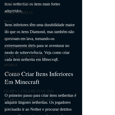
itens netheritas os itens mais fortes 
GAMES EM BREVE
adquiridos.
FILMES FAMÍLIA
Wii U
Itens inferiores têm uma durabilidade maior 
VR
do que os itens Diamond, mas também não 
queimam em lava, tornando-os 
ANIME
extremamente úteis para se aventurar no 
FILMES DE ANIME
modo de sobrevivência. Veja como criar 
FILME DE ESPIONAGEM
cada item netherita em 
Minecraft
.
MOBILE
Como Criar Itens Inferiores 
ANDROID
Em Minecraft
IOS
FILMES LANÇAMENTOS 2020
O primeiro passo para criar itens netheritas é 
FILMES LANÇAMENTOS 2021
adquirir lingotes netheritas. Os jogadores 
RTS
precisarão ir ao Nether e procurar detritos 