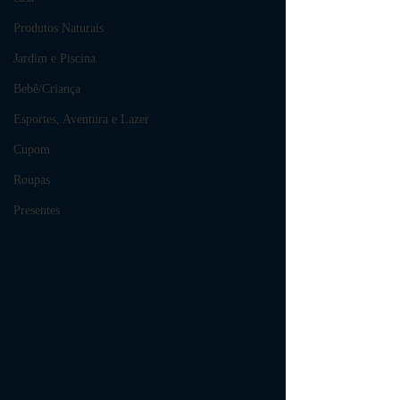
Produtos Naturais
Jardim e Piscina
Bebê/Criança
Esportes, Aventura e Lazer
Cupom
Roupas
Presentes