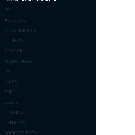
PS5
XBOX ONE
XBOX SERIES X
ÚLTIMAS
TRAILER
PLATAFORMA
FPS
DICAS
TIRO
LGBTQ+
CORRIDA
ESPORTES
SOBREVIVÊNCIA