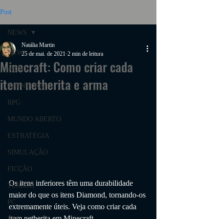
Post
NEWS
Natália Martin
NEWS
25 de mai. de 2021
2 min de leitura
Minecraft: Como criar cada
AÇÃO
item netherita e arma
AVENTURA
RPG
MUNDO ABERTO
ESTRATÉGIA
SIMULAÇÃO
FICÇÃO
Os itens inferiores têm uma durabilidade 
TERROR
maior do que os itens Diamond, tornando-os 
PC
extremamente úteis. Veja como criar cada 
item netherita em Minecraft.
PS4