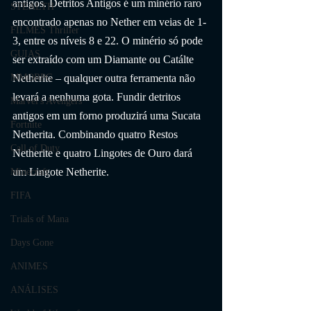
antigos. Detritos Antigos é um minério raro 
STEALTH
encontrado apenas no Nether em veias de 1-
FILMES Thriller
3, entre os níveis 8 e 22. O minério só pode 
GUIAS
ser extraído com um Diamante ou Catálte 
Netherite – qualquer outra ferramenta não 
MMORPG
levará a nenhuma gota. Fundir detritos 
Marvel's Avengers
antigos em um forno produzirá uma Sucata 
Fortnite
Netherita. Combinando quatro Restos 
Call of Duty
Netherite e quatro Lingotes de Ouro dará 
um Lingote Netherite.
Minecraft
FIFA
Trials of Mana
Days Gone
ANIMES
ANÁLISES