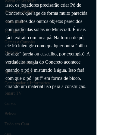
World of Warcraft
isso, os jogadores precisarão criar Pó de 
Review e Análise
Concreto, que age de forma muito parecida 
com muitos dos outros objetos parecidos 
Smartphone
com partículas soltas no Minecraft. É mais 
Eletrônicos
fácil extrair com uma pá. Na forma de pó, 
Games e Consoles
ele irá interagir como qualquer outra "pilha 
Monitor
de algo" (areia ou cascalho, por exemplo). A 
verdadeira magia do Concreto acontece 
Cuidados Pessoais
quando o pó é misturado à água. Isso fará 
Produtos Gamer
com que o pó "puf" em forma de bloco, 
Computador e Informática
criando um material liso para a construção.
Smart TV
Cursos
Beleza
Tudo em Casa
casa