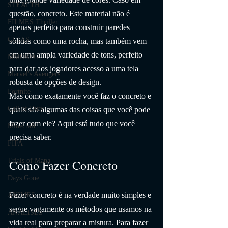
STEALTH
questão, concreto. Este material não é 
FILMES Thriller
apenas perfeito para construir paredes 
GUIAS
sólidas como uma rocha, mas também vem 
em uma ampla variedade de tons, perfeito 
MMORPG
para dar aos jogadores acesso a uma tela 
Marvel's Avengers
robusta de opções de design.
Fortnite
Mas como exatamente você faz o concreto e 
Call of Duty
quais são algumas das coisas que você pode 
fazer com ele? Aqui está tudo que você 
Minecraft
precisa saber.
FIFA
Trials of Mana
Como Fazer Concreto
Days Gone
Fazer concreto é na verdade muito simples e 
ANIMES
segue vagamente os métodos que usamos na 
ANÁLISES
vida real para preparar a mistura. Para fazer 