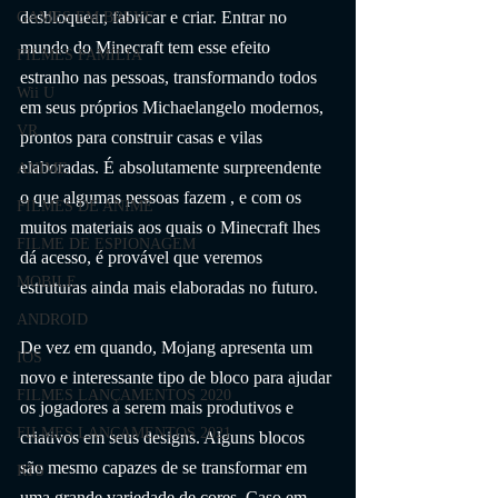
desbloquear, fabricar e criar. Entrar no 
GAMES EM BREVE
mundo do Minecraft tem esse efeito 
FILMES FAMÍLIA
estranho nas pessoas, transformando todos 
Wii U
em seus próprios Michaelangelo modernos, 
VR
prontos para construir casas e vilas 
elaboradas. É absolutamente surpreendente 
ANIME
o que algumas pessoas fazem , e com os 
FILMES DE ANIME
muitos materiais aos quais o Minecraft lhes 
FILME DE ESPIONAGEM
dá acesso, é provável que veremos 
MOBILE
estruturas ainda mais elaboradas no futuro.
ANDROID
De vez em quando, Mojang apresenta um 
IOS
novo e interessante tipo de bloco para ajudar 
FILMES LANÇAMENTOS 2020
os jogadores a serem mais produtivos e 
FILMES LANÇAMENTOS 2021
criativos em seus designs. Alguns blocos 
são mesmo capazes de se transformar em 
RTS
uma grande variedade de cores. Caso em 