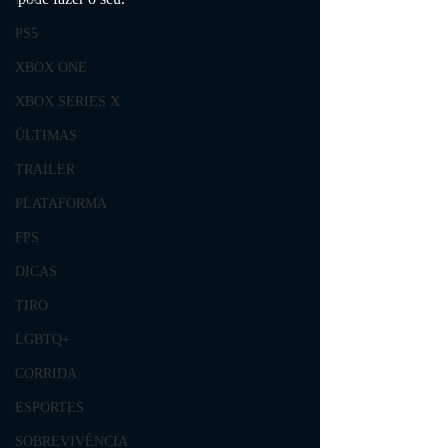
PS5
XBOX ONE
XBOX SERIES X
ÚLTIMAS
TRAILER
PLATAFORMA
FPS
DICAS
TIRO
LGBTQ+
CORRIDA
ESPORTES
SOBREVIVÊNCIA