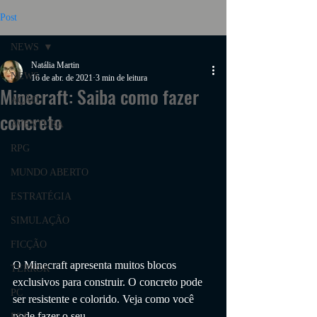
Post
NEWS
Natália Martin
NEWS
16 de abr. de 2021
3 min de leitura
Minecraft: Saiba como fazer
AÇÃO
concreto
AVENTURA
RPG
MUNDO ABERTO
ESTRATÉGIA
SIMULAÇÃO
FICÇÃO
O Minecraft apresenta muitos blocos 
TERROR
exclusivos para construir. O concreto pode 
PC
ser resistente e colorido. Veja como você 
pode fazer o seu.
PS4