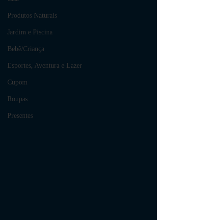
Produtos Naturais
Jardim e Piscina
Bebê/Criança
Esportes, Aventura e Lazer
Cupom
Roupas
Presentes