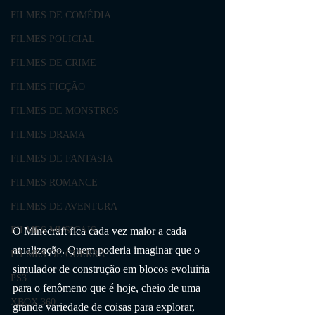
FILMES DE COMÉDIA
FILMES POLICIAL
FILMES DE CRIME
FILMES FICÇÃO
FILMES DE MONSTROS
FILMES DRAMA
FILMES DE FANTASIA
FILMES ROMANCE
FILMES DE AVENTURA
O Minecraft fica cada vez maior a cada 
FILMES MUSICAIS
atualização. Quem poderia imaginar que o 
FILMES DE GUERRA
simulador de construção em blocos evoluiria 
PS3
para o fenômeno que é hoje, cheio de uma 
XBOX 360
grande variedade de coisas para explorar, 