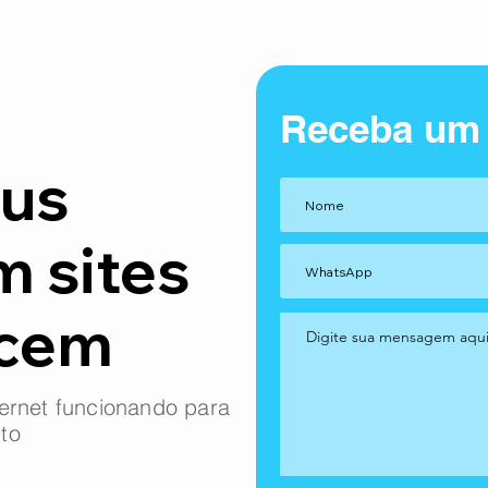
Receba um
us
m sites
ncem
ernet funcionando para
to