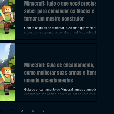
Minecraft: tudo o que você precisa
saber para comandar os blocos e se
tornar um mestre construtor
Confira os guias do Minecraf 2020, tudo que você precisa
saber para se aventurar, construir, modificar, sobreviver e
até quais os melhores
Minecraft: Guia de encantamento,
como melhorar suas armas e itens
usando encantamentos
Guia de encantamento do Minecraf, armas e armaduras
encantadas são ótimas, podem ajudar se você está tendo
problemas com monstros
1
2
3
4