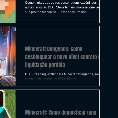
Como muitos dos outros personagens excêntricos
adicionados ao DLC, Steve tem um moveset que vem com
sua própria mecânica. E esses são um doo
Minecraft Dungeons: Como
desbloquear o novo nível secreto de
liquidação perdida
DLC Creeping Winter para Minecraft Dungeons, saiba
como desbloquear um nível secreto.
Minecraft: Como domesticar uma