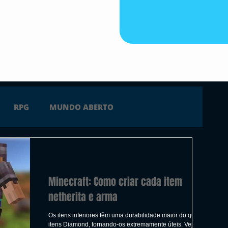
RPG
MUNDO ABERTO
FICÇÃO
TERROR
PC
PS4
Minecraft: Como criar cada item
 SERIES X
ÚLTIMAS
TRAILER
netherita e arma
Os itens inferiores têm uma durabilidade maior do que os
itens Diamond, tornando-os extremamente úteis. Veja