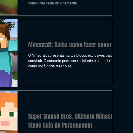
ICAS
TIRO
LGBTQ+
CORRIDA
como criar cada item netherita
A
CONSTRUÇÃO
INDIE
SWITCH
Minecraft: Saiba como fazer concreto
UITO
FILMES
O Minecraft apresenta muitos blocos exclusivos para
construir. O concreto pode ser resistente e colorido. Veja
como você pode fazer o seu.
Super Smash Bros. Ultimate Minecraft
Steve Guia de Personagem