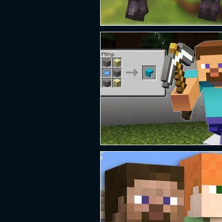
PLATAFORMA
FPS
D
ESPORTES
SOBREVIVÊNCI
GUERRA
LUTA
GRAT