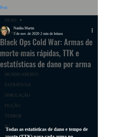
Post
NEWS
Natália Martin
NEWS
3 de nov. de 2020
2 min de leitura
Black Ops Cold War: Armas de
AÇÃO
morte mais rápidas, TTK e
AVENTURA
estatísticas de dano por arma
RPG
MUNDO ABERTO
ESTRATÉGIA
SIMULAÇÃO
FICÇÃO
TERROR
PC
Todas as estatísticas de dano e tempo de 
morte (TTK) para cada arma no 
PS4