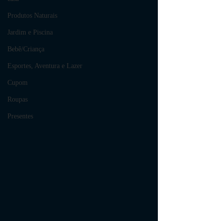
Produtos Naturais
Jardim e Piscina
Bebê/Criança
Esportes, Aventura e Lazer
Cupom
Roupas
Presentes