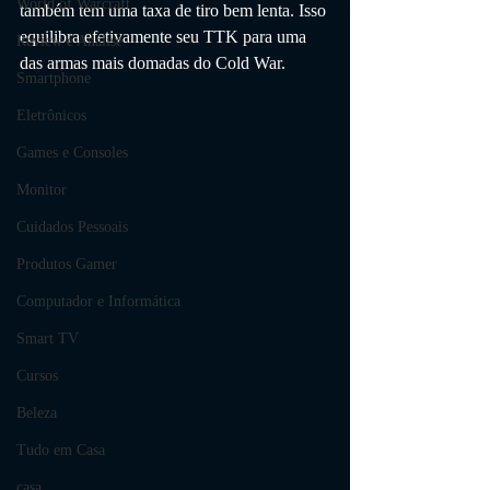
World of Warcraft
também tem uma taxa de tiro bem lenta. Isso 
equilibra efetivamente seu TTK para uma 
Review e Análise
das armas mais domadas do Cold War.
Smartphone
Eletrônicos
Games e Consoles
Monitor
Cuidados Pessoais
Produtos Gamer
Computador e Informática
Smart TV
Cursos
Beleza
Tudo em Casa
casa