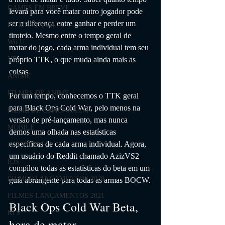
GAMES EM BREVE
levará para você matar outro jogador pode 
ser a diferença entre ganhar e perder um 
FILMES FAMÍLIA
tiroteio. Mesmo entre o tempo geral de 
Wii U
matar do jogo, cada arma individual tem seu 
próprio TTK, o que muda ainda mais as 
VR
coisas.
ANIME
FILMES DE ANIME
Por um tempo, conhecemos o TTK geral 
para Black Ops Cold War, pelo menos na 
FILME DE ESPIONAGEM
versão de pré-lançamento, mas nunca 
MOBILE
demos uma olhada nas estatísticas 
específicas de cada arma individual. Agora, 
ANDROID
um usuário do Reddit chamado AzizVS2 
IOS
compilou todas as estatísticas do beta em um 
FILMES LANÇAMENTOS 2020
guia abrangente para todas as armas BOCW.
FILMES LANÇAMENTOS 2021
Black Ops Cold War Beta, 
RTS
hora de matar