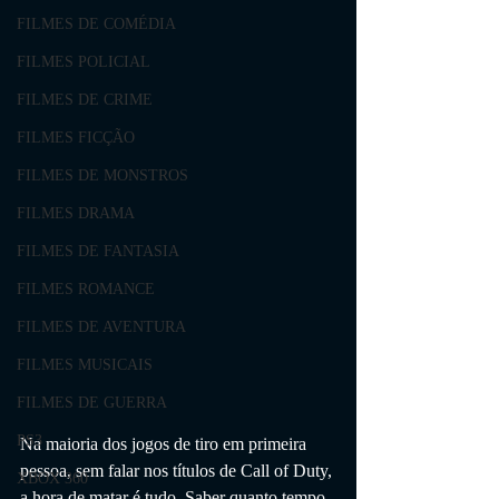
FILMES DE COMÉDIA
FILMES POLICIAL
FILMES DE CRIME
FILMES FICÇÃO
FILMES DE MONSTROS
FILMES DRAMA
FILMES DE FANTASIA
FILMES ROMANCE
FILMES DE AVENTURA
FILMES MUSICAIS
FILMES DE GUERRA
PS3
Na maioria dos jogos de tiro em primeira 
pessoa, sem falar nos títulos de Call of Duty, 
XBOX 360
a hora de matar é tudo. Saber quanto tempo 