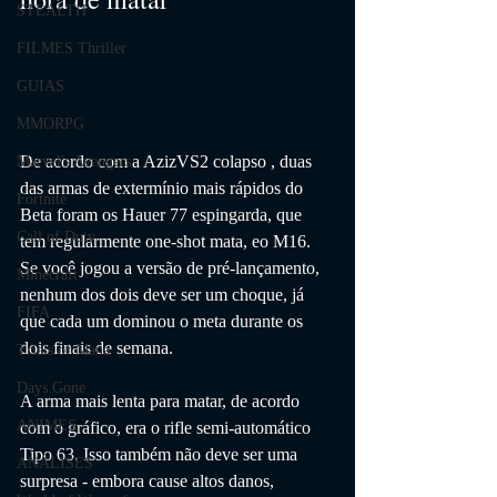
STEALTH
FILMES Thriller
GUIAS
MMORPG
De acordo com a AzizVS2 colapso , duas 
Marvel's Avengers
das armas de extermínio mais rápidos do 
Fortnite
Beta foram os Hauer 77 espingarda, que 
Call of Duty
tem regularmente one-shot mata, eo M16. 
Se você jogou a versão de pré-lançamento, 
Minecraft
nenhum dos dois deve ser um choque, já 
FIFA
que cada um dominou o meta durante os 
dois finais de semana.
Trials of Mana
Days Gone
A arma mais lenta para matar, de acordo 
ANIMES
com o gráfico, era o rifle semi-automático 
Tipo 63. Isso também não deve ser uma 
ANÁLISES
surpresa - embora cause altos danos, 