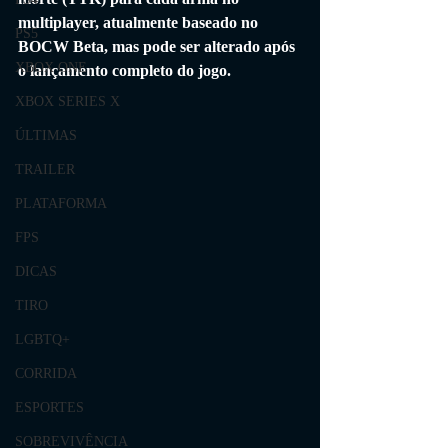
multiplayer, atualmente baseado no 
PS5
BOCW Beta, mas pode ser alterado após 
XBOX ONE
o lançamento completo do jogo.
XBOX SERIES X
ÚLTIMAS
TRAILER
PLATAFORMA
FPS
DICAS
TIRO
LGBTQ+
CORRIDA
ESPORTES
SOBREVIVÊNCIA