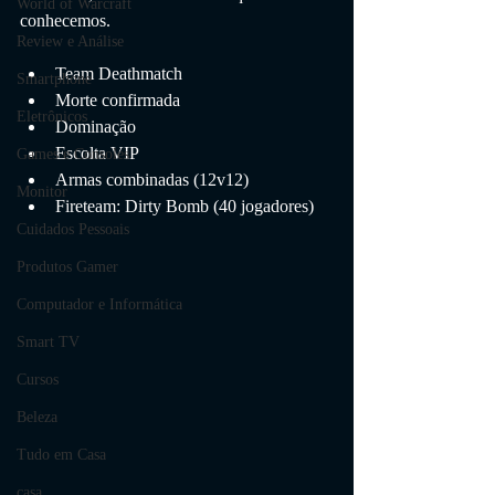
World of Warcraft
conhecemos.
Review e Análise
Team Deathmatch
Smartphone
Morte confirmada
Eletrônicos
Dominação
Escolta VIP
Games e Consoles
Armas combinadas (12v12)
Monitor
Fireteam: Dirty Bomb (40 jogadores)
Cuidados Pessoais
Produtos Gamer
Computador e Informática
Smart TV
Cursos
Beleza
Tudo em Casa
casa