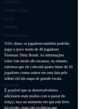
STEALTH
FILMES Thriller
GUIAS
MMORPG
Marvel's Avengers
Além disso, os jogadores também poderão 
Fortnite
jogar o novo modo de 40 jogadores 
Call of Duty
Fireteam: Dirty Bomb. As informações 
Minecraft
sobre este modo são escassas, no entanto, 
sabemos que ele colocará quatro times de 10 
FIFA
jogadores contra outros em uma luta pelo 
Trials of Mana
urânio em um mapa de grande escala.
Days Gone
É possível que os desenvolvedores 
ANIMES
adicionem mais modos com o passar do 
tempo, mas no momento em que este livro 
ANÁLISES
foi escrito, esses são os únicos que 