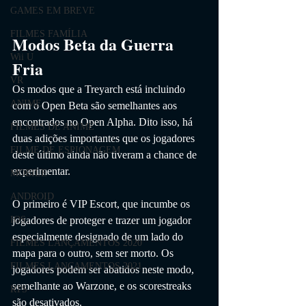
GAMES EM BREVE
FILMES FAMÍLIA
Modos Beta da Guerra 
Wii U
Fria
VR
Os modos que a Treyarch está incluindo 
ANIME
com o Open Beta são semelhantes aos 
encontrados no Open Alpha. Dito isso, há 
FILMES DE ANIME
duas adições importantes que os jogadores 
FILME DE ESPIONAGEM
deste último ainda não tiveram a chance de 
experimentar.
MOBILE
ANDROID
O primeiro é VIP Escort, que incumbe os 
jogadores de proteger e trazer um jogador 
IOS
especialmente designado de um lado do 
FILMES LANÇAMENTOS 2020
mapa para o outro, sem ser morto. Os 
FILMES LANÇAMENTOS 2021
jogadores podem ser abatidos neste modo, 
semelhante ao Warzone, e os scorestreaks 
RTS
são desativados.