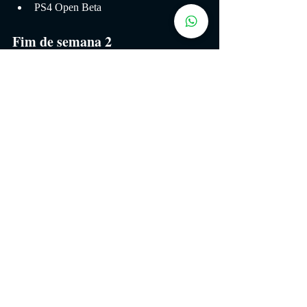
PS4 Open Beta
Fim de semana 2
15 a 16 de outubro: PS4, Xbox One, 
acesso antecipado ao PC
17 a 19 de outubro: Beta aberto para 
todas as plataformas