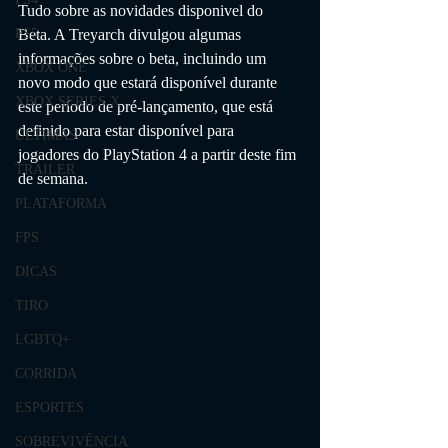
Tudo sobre as novidades disponivel do 
Beta. A Treyarch divulgou algumas 
PS5
informações sobre o beta, incluindo um 
XBOX ONE
novo modo que estará disponível durante 
XBOX SERIES X
este período de pré-lançamento, que está 
definido para estar disponível para 
ÚLTIMAS
jogadores do PlayStation 4 a partir deste fim 
TRAILER
de semana.
PLATAFORMA
FPS
DICAS
TIRO
LGBTQ+
CORRIDA
ESPORTES
SOBREVIVÊNCIA