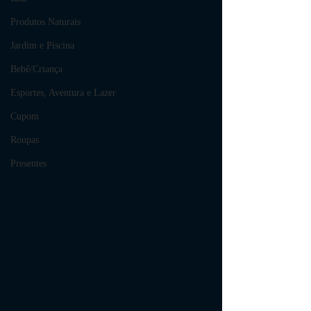
Produtos Naturais
Jardim e Piscina
Bebê/Criança
Esportes, Aventura e Lazer
Cupom
Roupas
Presentes