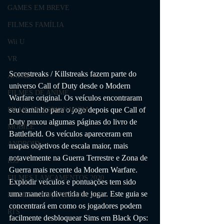
GAMES EM BREVE
FILMES FAMÍLIA
Wii U
VR
Scorestreaks / Killstreaks fazem parte do 
ANIME
universo Call of Duty desde o Modern 
FILMES DE ANIME
Warfare original. Os veículos encontraram 
seu caminho para o jogo depois que Call of 
FILME DE ESPIONAGEM
Duty puxou algumas páginas do livro de 
MOBILE
Battlefield. Os veículos apareceram em 
ANDROID
mapas objetivos de escala maior, mais 
notavelmente na Guerra Terrestre e Zona de 
IOS
Guerra mais recente da Modern Warfare. 
FILMES LANÇAMENTOS 2020
Explodir veículos e pontuações tem sido 
uma maneira divertida de jogar. Este guia se 
FILMES LANÇAMENTOS 2021
concentrará em como os jogadores podem 
RTS
facilmente desbloquear Sims em Black Ops: 