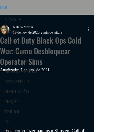
Post
NEWS
Natália Martin
NEWS
19 de nov. de 2020
2 min de leitura
Call of Duty Black Ops Cold
AÇÃO
War: Como Desbloquear
AVENTURA
Operator Sims
RPG
Atualizado:
7 de jun. de 2021
MUNDO ABERTO
ESTRATÉGIA
SIMULAÇÃO
FICÇÃO
TERROR
PC
Veja como fazer para usar Sims em 
Call of 
PS4