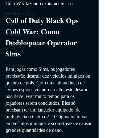
STEALTH
Cold War fazendo exatamente isso.
FILMES Thriller
Call of Duty Black Ops 
GUIAS
Cold War: Como 
MMORPG
Desbloquear Operator 
Marvel's Avengers
Sims
Fortnite
Call of Duty
Para jogar como Sims, os jogadores 
precisarão destruir dez veículos inimigos ou 
Minecraft
quebra de gols. Com uma abundância de 
FIFA
aviões espiões voando no alto, este desafio 
não deve levar muito tempo para os 
Trials of Mana
jogadores serem concluídos. Eles só 
Days Gone
precisam ter um lançador equipado, de 
preferência o Cigma-2. O Cigma irá travar 
ANIMES
em veículos inimigos e scorestreaks e causar 
ANÁLISES
grandes quantidades de dano.