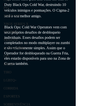
Duty Black Ops Cold War,
 destruindo 10 
PS5
veículos inimigos e pontuações. O Cigma-2 
será o seu melhor amigo.
XBOX ONE
XBOX SERIES X
Black Ops: Cold War Operators vem com 
seus próprios desafios de desbloqueio 
ÚLTIMAS
individuais. Esses desafios podem ser 
TRAILER
completados no modo multiplayer ou zumbi 
e são relativamente simples. Assim que o 
PLATAFORMA
Operador for desbloqueado na Guerra Fria, 
FPS
eles estarão disponíveis para uso na Zona de 
Guerra também.
DICAS
TIRO
LGBTQ+
CORRIDA
ESPORTES
SOBREVIVÊNCIA