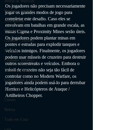
World of Warcraft
Os jogadores não precisam necessariamente 
Review e Análise
jogar os grandes modos de jogo para 
completar este desafio. Caso eles se 
Smartphone
envolvam em batalhas em grande escala, as 
Eletrônicos
minas Cigma e Proximity Mines serão úteis. 
Os jogadores podem plantar minas em 
Games e Consoles
pontes e estradas para explodir tanques e 
veículos inimigos. Finalmente, os jogadores 
Monitor
podem usar mísseis de cruzeiro para destruir 
Cuidados Pessoais
outros scorestreaks e veículos. Embora o 
míssil de cruzeiro não seja tão fácil de 
Produtos Gamer
controlar como no Modern Warfare, os 
Computador e Informática
jogadores ainda podem usá-lo para derrubar 
Harriers e Helicópteros de Ataque / 
Smart TV
Artilheiros Chopper.
Cursos
Beleza
Tudo em Casa
casa