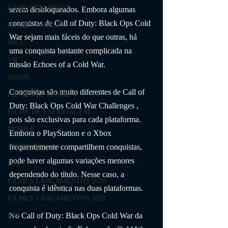
GAMES EM BREVE
serem desbloqueados. Embora algumas 
conquistas de Call of Duty: Black Ops Cold 
FILMES FAMÍLIA
War sejam mais fáceis do que outras, há 
Wii U
uma conquista bastante complicada na 
VR
missão Echoes of a Cold War.
ANIME
Conquistas são muito diferentes de Call of 
FILMES DE ANIME
Duty: Black Ops Cold War Challenges , 
FILME DE ESPIONAGEM
pois são exclusivas para cada plataforma. 
MOBILE
Embora o PlayStation e o Xbox 
frequentemente compartilhem conquistas, 
ANDROID
pode haver algumas variações menores 
IOS
dependendo do título. Nesse caso, a 
FILMES LANÇAMENTOS 2020
conquista é idêntica nas duas plataformas.
FILMES LANÇAMENTOS 2021
No Call of Duty: Black Ops Cold War da 
RTS