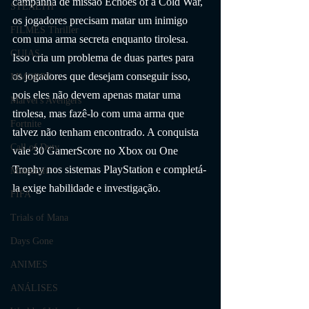
campanha de missão Echoes of a Cold War, 
STEALTH
os jogadores precisam matar um inimigo 
FILMES Thriller
com uma arma secreta enquanto tirolesa. 
GUIAS
Isso cria um problema de duas partes para 
os jogadores que desejam conseguir isso, 
MMORPG
pois eles não devem apenas matar uma 
Marvel's Avengers
tirolesa, mas fazê-lo com uma arma que 
Fortnite
talvez não tenham encontrado. A conquista 
Call of Duty
vale 30 GamerScore no Xbox ou One 
Trophy nos sistemas PlayStation e completá-
Minecraft
la exige habilidade e investigação.
FIFA
Trials of Mana
Days Gone
ANIMES
ANÁLISES