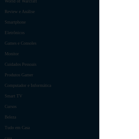
World of Warcraft
Review e Análise
Smartphone
Eletrônicos
Games e Consoles
Monitor
Cuidados Pessoais
Produtos Gamer
Computador e Informática
Smart TV
Cursos
Beleza
Tudo em Casa
casa