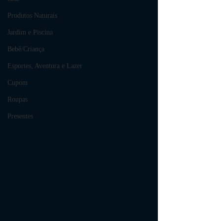
Produtos Naturais
Jardim e Piscina
Bebê/Criança
Esportes, Aventura e Lazer
Cupom
Roupas
Presentes