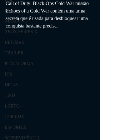
Call of Duty: Black Ops Cold War missão 
Echoes of a Cold War contém uma arma 
PS5
secreta que é usada para desbloquear uma 
XBOX ONE
conquista bastante precisa.
XBOX SERIES X
ÚLTIMAS
TRAILER
PLATAFORMA
FPS
DICAS
TIRO
LGBTQ+
CORRIDA
ESPORTES
SOBREVIVÊNCIA