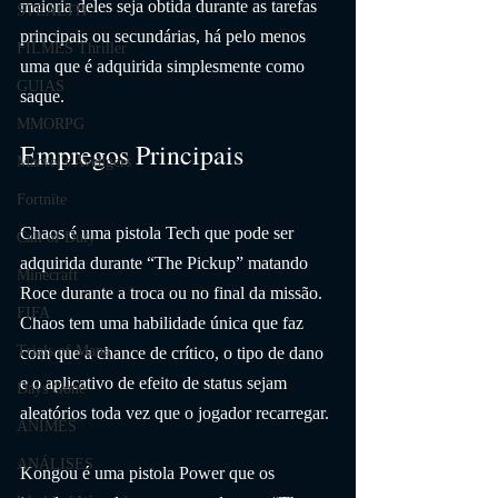
maioria deles seja obtida durante as tarefas 
STEALTH
principais ou secundárias, há pelo menos 
FILMES Thriller
uma que é adquirida simplesmente como 
GUIAS
saque.
MMORPG
Empregos Principais
Marvel's Avengers
Fortnite
Chaos é uma pistola Tech que pode ser 
Call of Duty
adquirida durante “The Pickup” matando 
Minecraft
Roce durante a troca ou no final da missão. 
FIFA
Chaos tem uma habilidade única que faz 
Trials of Mana
com que a chance de crítico, o tipo de dano 
e o aplicativo de efeito de status sejam 
Days Gone
aleatórios toda vez que o jogador recarregar.
ANIMES
ANÁLISES
Kongou é uma pistola Power que os 