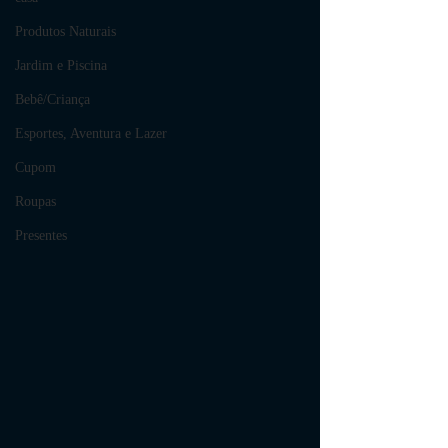
Produtos Naturais
Jardim e Piscina
Bebê/Criança
Esportes, Aventura e Lazer
Cupom
Roupas
Presentes