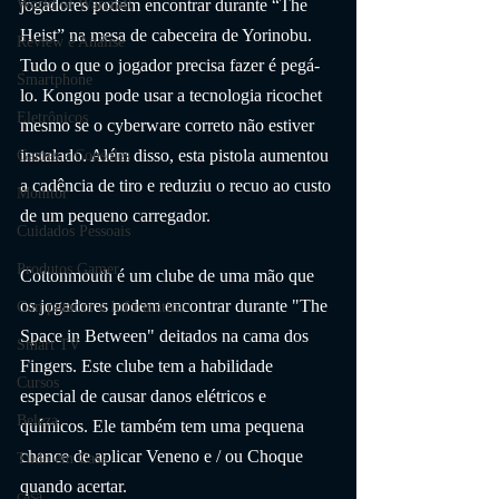
jogadores podem encontrar durante “The 
World of Warcraft
Heist” na mesa de cabeceira de Yorinobu. 
Review e Análise
Tudo o que o jogador precisa fazer é pegá-
Smartphone
lo. Kongou pode usar a tecnologia ricochet 
Eletrônicos
mesmo se o cyberware correto não estiver 
instalado. Além disso, esta pistola aumentou 
Games e Consoles
a cadência de tiro e reduziu o recuo ao custo 
Monitor
de um pequeno carregador.
Cuidados Pessoais
Produtos Gamer
Cottonmouth é um clube de uma mão que 
os jogadores podem encontrar durante "The 
Computador e Informática
Space in Between" deitados na cama dos 
Smart TV
Fingers. Este clube tem a habilidade 
Cursos
especial de causar danos elétricos e 
Beleza
químicos. Ele também tem uma pequena 
chance de aplicar Veneno e / ou Choque 
Tudo em Casa
quando acertar.
casa