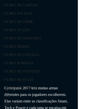
FILMES DE COMÉDIA
FILMES POLICIAL
FILMES DE CRIME
FILMES FICÇÃO
FILMES DE MONSTROS
FILMES DRAMA
FILMES DE FANTASIA
FILMES ROMANCE
FILMES DE AVENTURA
FILMES MUSICAIS
Cyberpunk 2077 tem muitas armas 
FILMES DE GUERRA
diferentes para os jogadores escolherem. 
PS3
Elas variam entre as classificações Smart, 
XBOX 360
Tech e Power e cada uma se encaixa em 