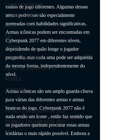
GAMES EM BREVE
estilos de jogo diferentes. Algumas dessas 
armas poderosas são especialmente 
FILMES FAMÍLIA
nomeadas com habilidades significativas. 
Wii U
Armas icônicas podem ser encontradas em 
VR
Cyberpunk 2077 em diferentes níveis, 
ANIME
dependendo de quão longe o jogador 
progrediu, mas cada uma pode ser adquirida 
FILMES DE ANIME
da mesma forma, independentemente do 
FILME DE ESPIONAGEM
nível.
MOBILE
ANDROID
Armas icônicas são um amplo guarda-chuva 
para várias das diferentes armas e armas 
IOS
brancas do jogo. Cyberpunk 2077 não é 
FILMES LANÇAMENTOS 2020
nada senão um ícone , então faz sentido que 
FILMES LANÇAMENTOS 2021
os jogadores queiram procurar essas armas 
RTS
lendárias o mais rápido possível. Embora a 