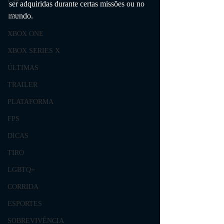
ser adquiridas durante certas missões ou no 
mundo.
PS5
XBOX ONE
XBOX SERIES X
ÚLTIMAS
TRAILER
PLATAFORMA
FPS
DICAS
TIRO
LGBTQ+
CORRIDA
ESPORTES
SOBREVIVÊNCIA