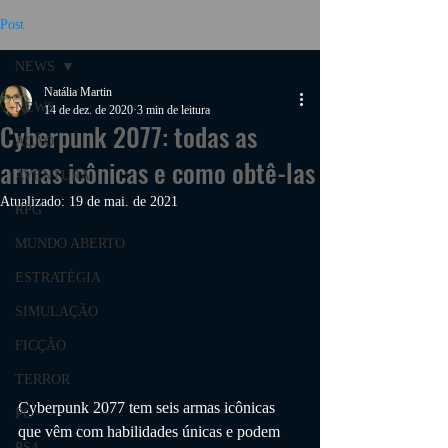
Post
NEWS
Natália Martin
NEWS
14 de dez. de 2020
3 min de leitura
Cyberpunk 2077: todas as
AÇÃO
armas icônicas e como obtê-las
AVENTURA
Atualizado:
19 de mai. de 2021
RPG
MUNDO ABERTO
ESTRATÉGIA
SIMULAÇÃO
FICÇÃO
TERROR
Cyberpunk 2077 tem seis armas icônicas 
PC
que vêm com habilidades únicas e podem 
PS4