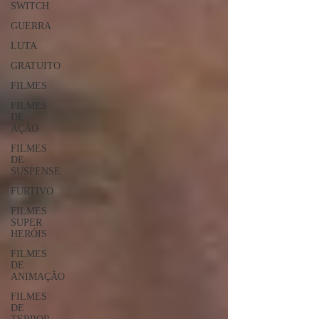
SWITCH
GUERRA
LUTA
GRATUITO
FILMES
FILMES
DE
AÇÃO
FILMES
DE
SUSPENSE
FURTIVO
FILMES
SUPER
HERÓIS
FILMES
DE
ANIMAÇÃO
FILMES
DE