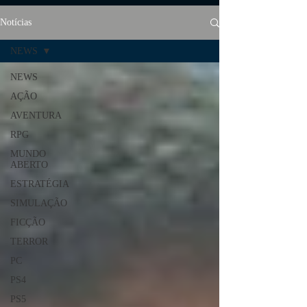
Notícias
NEWS
NEWS
AÇÃO
AVENTURA
RPG
MUNDO
ABERTO
ESTRATÉGIA
SIMULAÇÃO
FICÇÃO
TERROR
PC
PS4
PS5