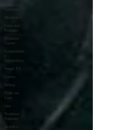
Games e
Consoles
Monitor
Cuidados
Pessoais
Produtos
Gamer
Computador
e
Informática
Smart TV
Cursos
Beleza
Tudo em
Casa
casa
Produtos
Naturais
Jardim e