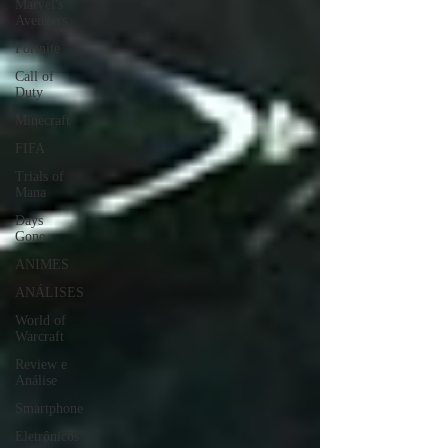
Marvel's
Avengers
Fortnite
Call of
Duty
Minecraft
FIFA
Trials of
Mana
Days
Gone
ANIMES
ANÁLISES
World of
Warcraft
Review e
Análise
Smartphone
Eletrônicos