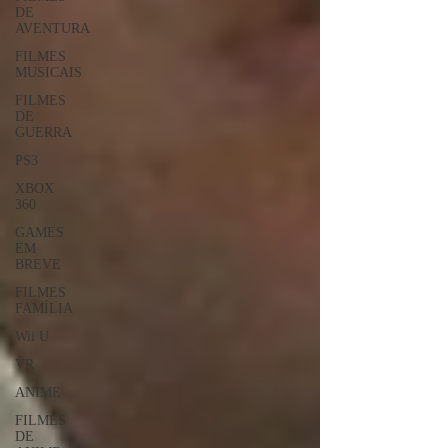
DE
AVENTURA
FILMES
MUSICAIS
FILMES
DE
GUERRA
PS3
XBOX
360
GAMES
EM
BREVE
FILMES
FAMÍLIA
Wii U
VR
ANIME
FILMES
DE