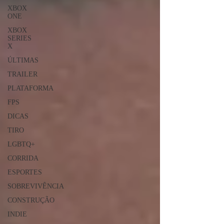
XBOX
ONE
XBOX
SERIES
X
ÚLTIMAS
TRAILER
PLATAFORMA
FPS
DICAS
TIRO
LGBTQ+
CORRIDA
ESPORTES
SOBREVIVÊNCIA
CONSTRUÇÃO
INDIE