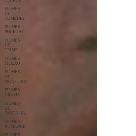
TERROR
FILMES
DE
COMÉDIA
FILMES
POLICIAL
FILMES
DE
CRIME
FILMES
FICÇÃO
FILMES
DE
MONSTROS
FILMES
DRAMA
FILMES
DE
FANTASIA
FILMES
ROMANCE
FILMES