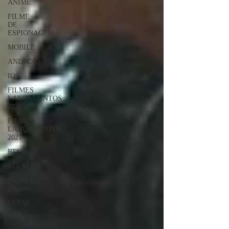
ANIME
FILME
DE
ESPIONAGEM
MOBILE
ANDROID
IOS
FILMES
LANÇAMENTOS
2020
FILMES
LANÇAMENTOS
2021
RTS
STEALTH
FILMES
Thriller
GUIAS
MMORPG