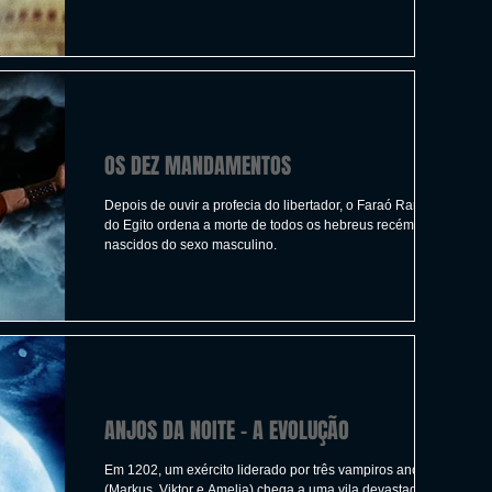
ICAS
TIRO
LGBTQ+
CORRIDA
A
CONSTRUÇÃO
INDIE
SWITCH
OS DEZ MANDAMENTOS
UITO
FILMES
Depois de ouvir a profecia do libertador, o Faraó Ramsés I
do Egito ordena a morte de todos os hebreus recém-
nascidos do sexo masculino.
ANJOS DA NOITE - A EVOLUÇÃO
Em 1202, um exército liderado por três vampiros anciões
(Markus, Viktor e Amelia) chega a uma vila devastada por