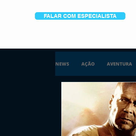
FALAR COM ESPECIALISTA
NEWS
AÇÃO
AVENTURA
ESTRATÉGIA
SIMULAÇÃO
PS5
XBOX ONE
XBOX