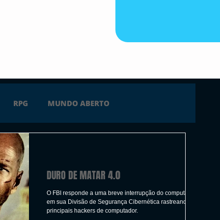
RPG
MUNDO ABERTO
FICÇÃO
TERROR
PC
PS4
DURO DE MATAR 4.0
 SERIES X
ÚLTIMAS
TRAILER
O FBI responde a uma breve interrupção do computador
em sua Divisão de Segurança Cibernética rastreando os
principais hackers de computador.