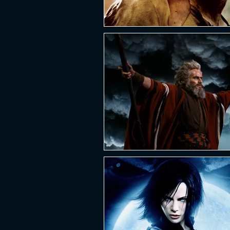
PLATAFORMA
FPS
D
ESPORTES
SOBREVIVÊNCI
GUERRA
LUTA
GRAT