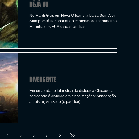
DÉJÀ VU
No Mardi Gras em Nova Orleans, a balsa Sen. Alvin T.
Stumpf está transportando centenas de marinheiros da
Marinha dos EUA e suas famílias
DIVERGENTE
Em uma cidade futurística da distópica Chicago, a
sociedade é dividida em cinco facções: Abnegação (o
altruísta), Amizade (o pacífico)
4
5
6
7