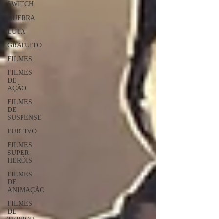
SWITCH
GUERRA
LUTA
GRATUITO
FILMES
FILMES
DE
AÇÃO
FILMES
DE
SUSPENSE
FURTIVO
FILMES
SUPER
HERÓIS
FILMES
DE
ANIMAÇÃO
FILMES
DE