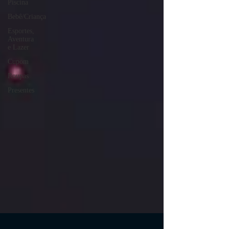
Piscina
Bebê/Criança
Esportes,
Aventura
e Lazer
Cupom
Roupas
Presentes