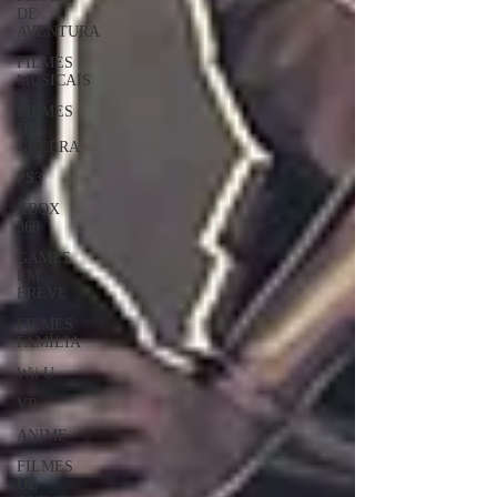
DE
AVENTURA
FILMES
MUSICAIS
FILMES
DE
GUERRA
PS3
XBOX
360
GAMES
EM
BREVE
FILMES
FAMÍLIA
Wii U
VR
ANIME
FILMES
DE