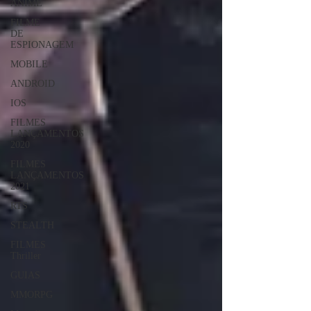
ANIME
FILME
DE
ESPIONAGEM
MOBILE
ANDROID
IOS
FILMES
LANÇAMENTOS
2020
FILMES
LANÇAMENTOS
2021
RTS
STEALTH
FILMES
Thriller
GUIAS
MMORPG