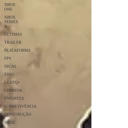
XBOX
ONE
XBOX
SERIES
X
ÚLTIMAS
TRAILER
PLATAFORMA
FPS
DICAS
TIRO
LGBTQ+
CORRIDA
ESPORTES
SOBREVIVÊNCIA
CONSTRUÇÃO
INDIE