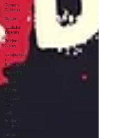
Games e
Consoles
Monitor
Cuidados
Pessoais
Produtos
Gamer
Computador
e
Informática
Smart TV
Cursos
Beleza
Tudo em
Casa
casa
Produtos
Naturais
Jardim e