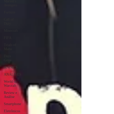
Marvel's
Avengers
Fortnite
Call of
Duty
Minecraft
FIFA
Trials of
Mana
Days
Gone
ANIMES
ANÁLISES
World of
Warcraft
Review e
Análise
Smartphone
Eletrônicos