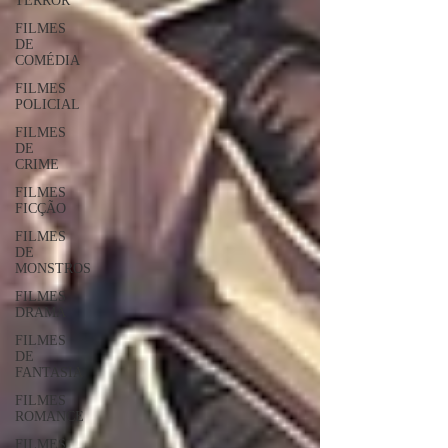
TERROR
FILMES
DE
COMÉDIA
FILMES
POLICIAL
FILMES
DE
CRIME
FILMES
FICÇÃO
FILMES
DE
MONSTROS
FILMES
DRAMA
FILMES
DE
FANTASIA
FILMES
ROMANCE
FILMES