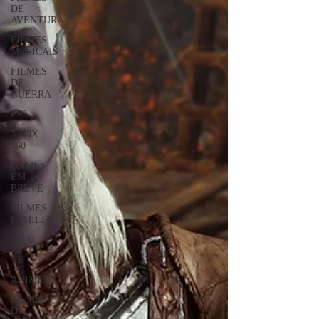
DE
AVENTURA
FILMES
MUSICAIS
FILMES
DE
GUERRA
PS3
XBOX
360
GAMES
EM
BREVE
FILMES
FAMÍLIA
Wii U
VR
ANIME
FILMES
DE