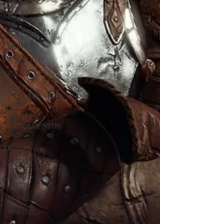
ANIME
FILME
DE
ESPIONAGEM
MOBILE
ANDROID
IOS
FILMES
LANÇAMENTOS
2020
FILMES
LANÇAMENTOS
2021
RTS
STEALTH
FILMES
Thriller
GUIAS
MMORPG