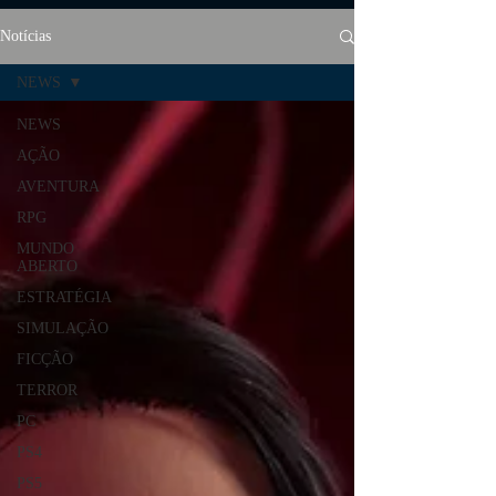
Notícias
NEWS
NEWS
AÇÃO
AVENTURA
RPG
MUNDO
ABERTO
ESTRATÉGIA
SIMULAÇÃO
FICÇÃO
TERROR
PC
PS4
PS5