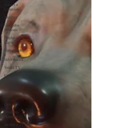
Games e
Consoles
Monitor
Cuidados
Pessoais
Produtos
Gamer
Computador
e
Informática
Smart TV
Cursos
Beleza
Tudo em
Casa
casa
Produtos
Naturais
Jardim e