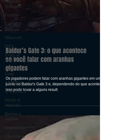
Marvel's
Avengers
Fortnite
Call of
Duty
Minecraft
FIFA
Trials of
Mana
Days
Gone
Baldur’s Gate 3: o que acontece
ANIMES
se você falar com aranhas
ANÁLISES
gigantes
World of
Warcraft
Os jogadores podem falar com aranhas gigantes em um
Review e
ponto no Baldur's Gate 3 e, dependendo do que acontecer,
Análise
isso pode levar a alguns result
Smartphone
Eletrônicos