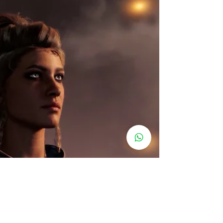
Baldur's Gate 3: Como fazer
para ter o filhote de urso-coruja
e fazer amizade, veja onde
localizar
Tenha um novo amigo, ou bicho de estimação com o
filhote de urso-coruja No Baldur’s Gate 3, agora os
jogadores podem fazer amizade com