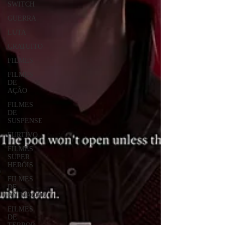
SWITCH
GUERRA
LUTA
GRATUITO
FILMES
FILMES
DE
AÇÃO
FILMES
DE
SUSPENSE
FURTIVO
FILMES
SUPER
HERÓIS
FILMES
DE
ANIMAÇÃO
FILMES
DE