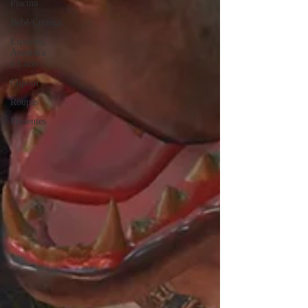
Piscina
Bebê/Criança
Esportes,
Aventura
e Lazer
Cupom
Roupas
Presentes