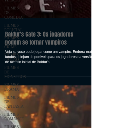
TERROR
FILMES
DE
COMÉDIA
FILMES
POLICIAL
FILMES
DE
CRIME
Baldur's Gate 3: Os jogadores
FILMES
podem se tornar vampiros
FICÇÃO
Veja se voce pode jogar como um vampiro. Embora muitos
FILMES
fundos estejam disponíveis para os jogadores na versão
DE
MONSTROS
de acesso inicial de Baldur's
FILMES
DRAMA
FILMES
DE
FANTASIA
FILMES
ROMANCE
FILMES