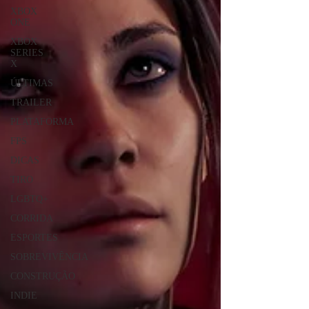
XBOX
ONE
XBOX
SERIES
X
ÚLTIMAS
TRAILER
PLATAFORMA
FPS
DICAS
TIRO
LGBTQ+
CORRIDA
ESPORTES
SOBREVIVÊNCIA
CONSTRUÇÃO
INDIE