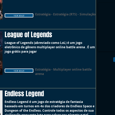
Estratégia - Estratégia (RTS) - Simulação
VER MAIS
League of Legends
League of Legends (abreviado como LoL) é um jogo
eletrônico de gênero multiplayer online battle arena . É um
jogo grátis para jogar
Estratégia - Multiplayer online battle
VER MAIS
arena
Endless Legend
Endless Legend é um jogo de estratégia de fantasia
baseado em turnos em 4x dos criadores de Endless Space e
Dungeon of the Endless. Controle todos os aspectos de sua
civilização enquanto luta para salvar seu planeta natal