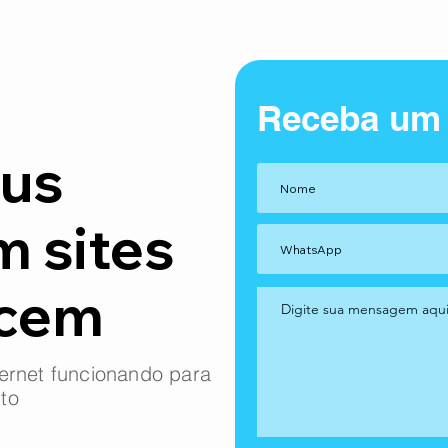
Receba um
us
m sites
ncem
ernet funcionando para
to