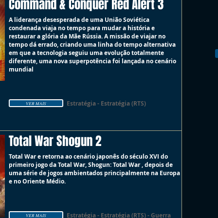
Command & Conquer Red Alert 3
A liderança desesperada de uma União Soviética
condenada viaja no tempo para mudar a história e
restaurar a glória da Mãe Rússia. A missão de viajar no
tempo dá errado, criando uma linha do tempo alternativa
em que a tecnologia seguiu uma evolução totalmente
diferente, uma nova superpotência foi lançada no cenário
mundial
Estratégia - Estratégia (RTS)
VER MAIS
Total War Shogun 2
Total War e retorna ao cenário japonês do século XVI do
primeiro jogo da Total War, Shogun: Total War , depois de
uma série de jogos ambientados principalmente na Europa
e no Oriente Médio.
Estratégia - Estratégia (RTS) - Guerra
VER MAIS